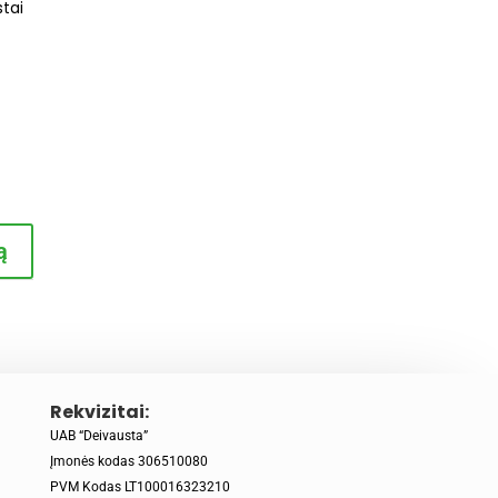
tai
ą
Rekvizitai:
UAB “Deivausta”
Įmonės kodas 306510080
PVM Kodas LT100016323210