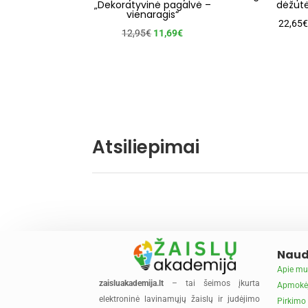
„Dekoratyvinė pagalvė –
dėžut
vienaragis“
22,65
€
Original
Current
12,95
€
11,69
€
price
price
was:
is:
12,95€.
11,69€.
Atsiliepimai
Naud
Apie mu
zaisluakademija.lt
– tai šeimos įkurta
Apmokė
elektroninė lavinamųjų žaislų ir judėjimo
Pirkimo 