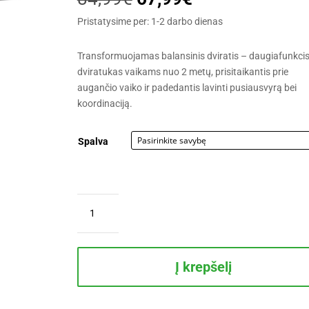
price
price
Pristatysime per: 1-2 darbo dienas
was:
is:
84,99€.
67,99€.
Transformuojamas balansinis dviratis – daugiafunkci
dviratukas vaikams nuo 2 metų, prisitaikantis prie
augančio vaiko ir padedantis lavinti pusiausvyrą bei
koordinaciją.
Spalva
produkto
kiekis:
Transformuojamas
balansinis
dviratis
Į krepšelį
(2
spalvos)