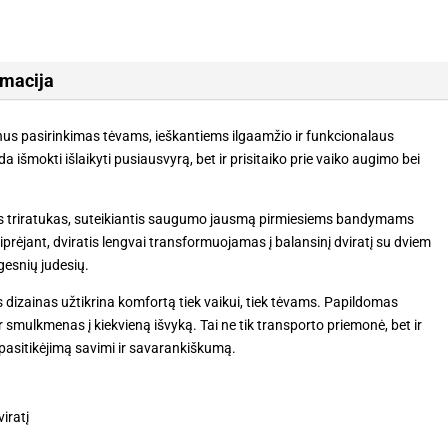
rmacija
us pasirinkimas tėvams, ieškantiems ilgaamžio ir funkcionalaus
a išmokti išlaikyti pusiausvyrą, bet ir prisitaiko prie vaiko augimo bei
ilus triratukas, suteikiantis saugumo jausmą pirmiesiems bandymams
stiprėjant, dviratis lengvai transformuojamas į balansinį dviratį su dviem
gesnių judesių.
s dizainas užtikrina komfortą tiek vaikui, tiek tėvams. Papildomas
r smulkmenas į kiekvieną išvyką. Tai ne tik transporto priemonė, bet ir
pasitikėjimą savimi ir savarankiškumą.
iratį