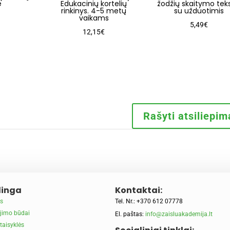
ė
Edukacinių kortelių
žodžių skaitymo teks
rinkinys. 4-5 metų
su užduotimis
vaikams
5,49
€
12,15
€
Rašyti atsiliepim
inga
Kontaktai:
s
Tel. Nr.: +370 612 07778
jimo būdai
El. paštas:
info@zaisluakademija.lt
taisyklės