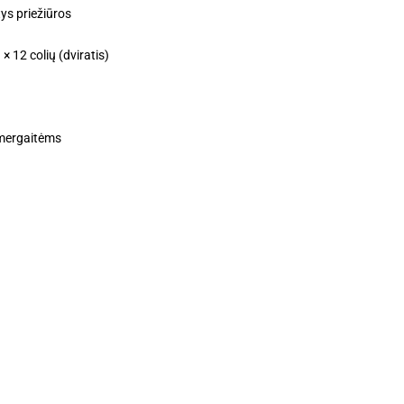
tys priežiūros
 × 12 colių (dviratis)
 mergaitėms