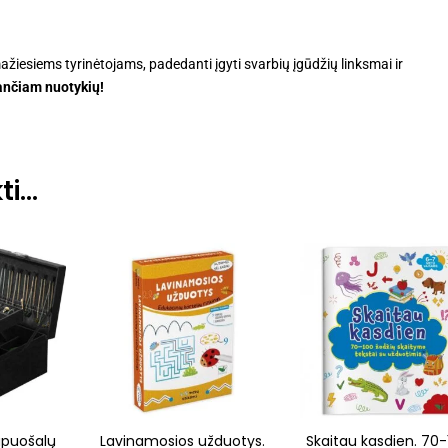
ažiesiems tyrinėtojams, padedanti įgyti svarbių įgūdžių linksmai ir
tančiam nuotykių!
ti…
apuošalų
Lavinamosios užduotys.
Skaitau kasdien. 70-