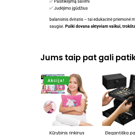
✅ Pasitikėjimą savimi
✅ Judėjimo įgūdžius
balansinis dviratis – tai edukacinė priemonė m
saugiai.
Puiki dovana aktyviam vaikui, trokš
Jums taip pat gali patik
Akcija!
Kūrybinis rinkinys
Elegantiška p