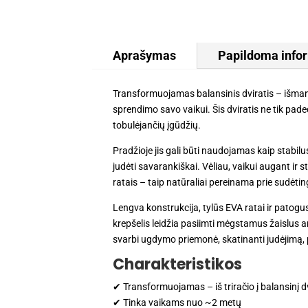
Aprašymas
Papildoma info
Transformuojamas balansinis dviratis – išman
sprendimo savo vaikui. Šis dviratis ne tik paded
tobulėjančių įgūdžių.
Pradžioje jis gali būti naudojamas kaip stab
judėti savarankiškai. Vėliau, vaikui augant ir 
ratais – taip natūraliai pereinama prie sudėtin
Lengva konstrukcija, tylūs EVA ratai ir patogu
krepšelis leidžia pasiimti mėgstamus žaislus a
svarbi ugdymo priemonė, skatinanti judėjimą, 
Charakteristikos
✔ Transformuojamas – iš triračio į balansinį dv
✔ Tinka vaikams nuo ~2 metų