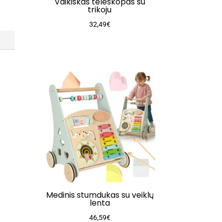
Vaikiškas teleskopas su
trikoju
32,49
€
Medinis stumdukas su veiklų
lenta
46,59
€