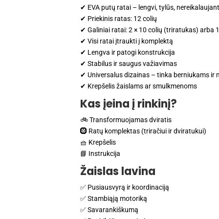
✔ EVA putų ratai – lengvi, tylūs, nereikalaujan
✔ Priekinis ratas: 12 colių
✔ Galiniai ratai: 2 × 10 colių (triratukas) arba 1
✔ Visi ratai įtraukti į komplektą
✔ Lengva ir patogi konstrukcija
✔ Stabilus ir saugus važiavimas
✔ Universalus dizainas – tinka berniukams ir
✔ Krepšelis žaislams ar smulkmenoms
Kas įeina į rinkinį?
🚲 Transformuojamas dviratis
🛞 Ratų komplektas (triračiui ir dviratukui)
🧺 Krepšelis
📘 Instrukcija
Žaislas lavina
✅ Pusiausvyrą ir koordinaciją
✅ Stambiąją motoriką
✅ Savarankiškumą