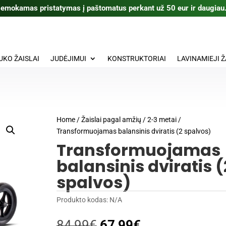
emokamas pristatymas į paštomatus perkant už 50 eur ir daugiau
UKO ŽAISLAI
JUDĖJIMUI
KONSTRUKTORIAI
LAVINAMIEJI Ž
Home
/
Žaislai pagal amžių
/
2-3 metai
/
Transformuojamas balansinis dviratis (2 spalvos)
Transformuojamas
balansinis dviratis (
spalvos)
Produkto kodas:
N/A
Original
Current
84,99
€
67,99
€