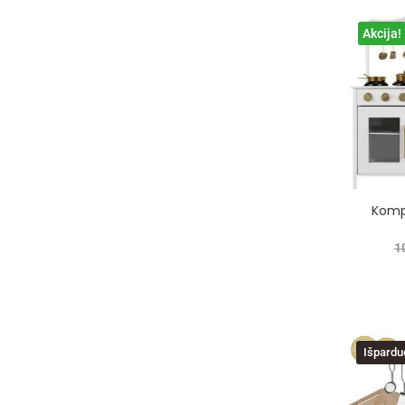
Akcija!
Komp
1
Išpardu