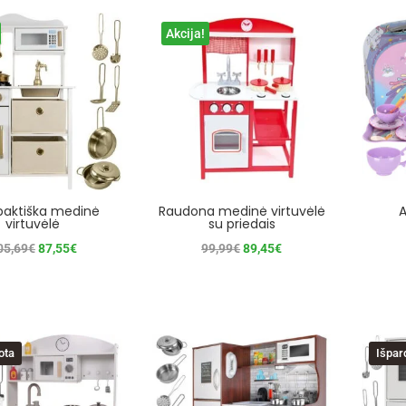
Akcija!
aktiška medinė
Raudona medinė virtuvėlė
A
virtuvėlė
su priedais
Original
Current
Original
Current
05,69
€
87,55
€
99,99
€
89,45
€
price
price
price
price
was:
is:
was:
is:
105,69€.
87,55€.
99,99€.
89,45€.
ota
Išpar