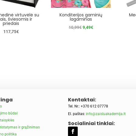
medinė virtuvėlė su
Konditerijos gaminių
Med
ais, šviesomis ir
lagaminas
priedais
Original
Current
10,99
€
9,49
€
117,75
€
price
price
was:
is:
10,99€.
9,49€.
inga
Kontaktai:
s
Tel. Nr.: +370 612 07778
jimo būdai
El. paštas:
info@zaisluakademija.lt
taisyklės
Socialiniai tinklai:
ristatymas ir grąžinimas
o politika