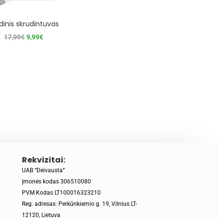
inis skrudintuvas
Original
Current
17,99
€
9,99
€
price
price
was:
is:
17,99€.
9,99€.
Rekvizitai:
UAB “Deivausta”
Įmonės kodas 306510080
PVM Kodas LT100016323210
Reg. adresas: Perkūnkiemio g. 19, Vilnius LT-
12120, Lietuva