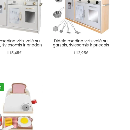
 medinė virtuvėlė su
Didelė medinė virtuvėlė su
, šviesomis ir priedais
garsais, šviesomis ir priedais
115,45
€
112,95
€
a!