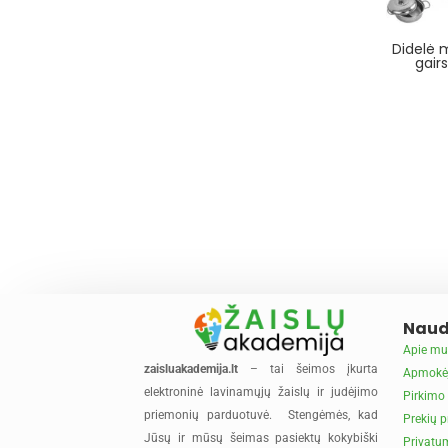
Didelė 
gairs
Naud
Apie mu
zaisluakademija.lt
– tai šeimos įkurta
Apmokė
elektroninė lavinamųjų žaislų ir judėjimo
Pirkimo 
priemonių parduotuvė. Stengėmės, kad
Prekių p
Jūsų ir mūsų šeimas pasiektų kokybiški
Privatum