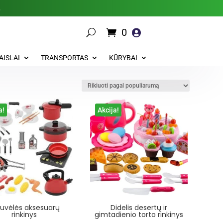
.
0

AISLAI
TRANSPORTAS
KŪRYBAI
a!
Akcija!
tuvėlės aksesuarų
Didelis desertų ir
rinkinys
gimtadienio torto rinkinys