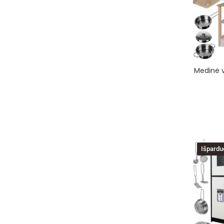
Medinė v
Išpardu