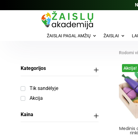
N
ŽAISLAI PAGAL AMŽIŲ
ŽAISLAI
LA
Rodomi vi
Kategorijos
Akcija!
Tik sandėlyje
Akcija
Kaina
Medinis 
rin