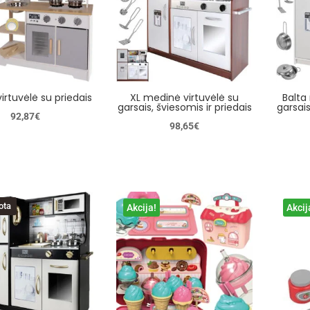
irtuvėlė su priedais
XL medinė virtuvėlė su
Balta
garsais, šviesomis ir priedais
garsais
92,87
€
98,65
€
ota
Akcija!
Akcij