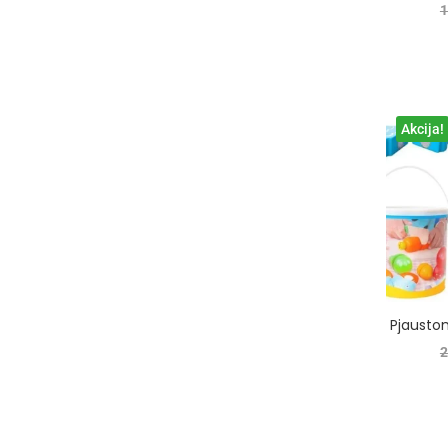
1
Akcija!
Pjausto
2