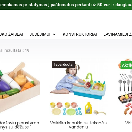
emokamas pristatymas į paštomatus perkant už 50 eur ir daugiau
UKO ŽAISLAI
JUDĖJIMUI
KONSTRUKTORIAI
LAVINAMIEJI Ž
Rūšiuojama
si rezultatai: 19
pagal
populiarumą
Išparduota
Akcij
daržovių pjaustymo
Vaikiška kriauklė su tekančiu
Vir
kinys su dėžute
vandeniu