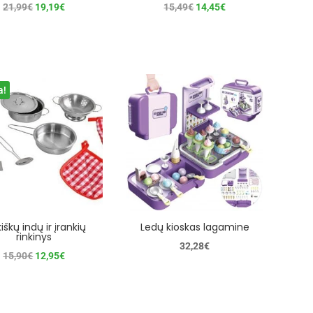
Original
Current
Original
Current
21,99
€
19,19
€
15,49
€
14,45
€
price
price
price
price
was:
is:
was:
is:
21,99€.
19,19€.
15,49€.
14,45€.
a!
iškų indų ir įrankių
Ledų kioskas lagamine
rinkinys
32,28
€
Original
Current
15,90
€
12,95
€
price
price
was:
is:
15,90€.
12,95€.