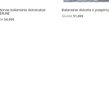
onas balansinis dviratukas
Balansinis dviratis ir paspirt
ERLINE
Original
Current
59,99
€
51,49
€
Original
Current
9
€
54,99
€
price
price
price
price
was:
is:
was:
is:
59,99€.
51,49€.
59,99€.
54,99€.