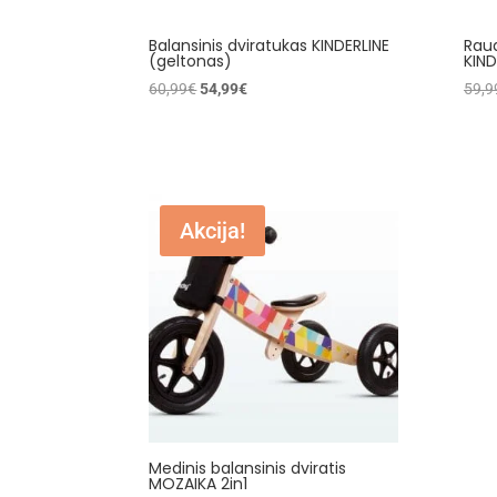
the
product
Balansinis dviratukas KINDERLINE
Raud
(geltonas)
KIND
page
Original
Current
60,99
€
54,99
€
59,9
price
price
was:
is:
60,99€.
54,99€.
Akcija!
Medinis balansinis dviratis
MOZAIKA 2in1