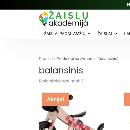
N
ŽAISLAI PAGAL AMŽIŲ
ŽAISLAI
LA
Pradžia
/ Produktai su žymomis “balansinis”
balansinis
Rūšiuojama
Rodomi visi rezultatai: 7
pagal
naujausią
Akcija!