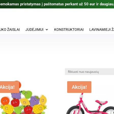
emokamas pristatymas į paštomatus perkant už 50 eur ir daugiau
UKO ŽAISLAI
JUDĖJIMUI
KONSTRUKTORIAI
LAVINAMIEJI Ž
Akcija!
Akcija!