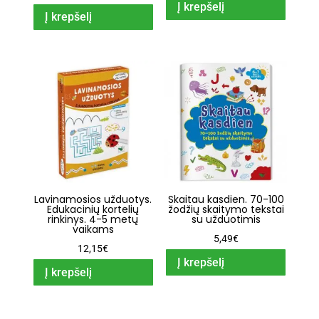
Į krepšelį
price
price
Į krepšelį
was:
is:
12,95€.
11,69€.
Lavinamosios užduotys.
Skaitau kasdien. 70-100
Edukacinių kortelių
žodžių skaitymo tekstai
rinkinys. 4-5 metų
su užduotimis
vaikams
5,49
€
12,15
€
Į krepšelį
Į krepšelį