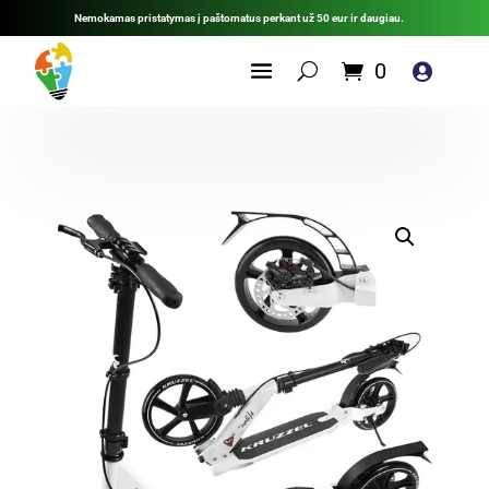
Nemokamas pristatymas į paštomatus perkant už 50 eur ir daugiau.
0
