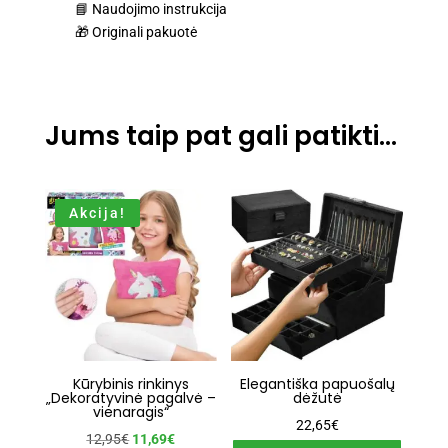
📘 Naudojimo instrukcija
🎁 Originali pakuotė
Jums taip pat gali patikti…
Akcija!
Kūrybinis rinkinys
Elegantiška papuošalų
„Dekoratyvinė pagalvė –
dėžutė
vienaragis“
22,65
€
Original
Current
12,95
€
11,69
€