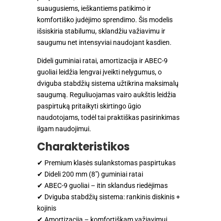
suaugusiems, ieškantiems patikimo ir
komfortiško judėjimo sprendimo. Šis modelis
išsiskiria stabilumu, sklandžiu važiavimu ir
saugumu net intensyviai naudojant kasdien.
Dideli guminiai ratai, amortizacija ir ABEC-9
guoliai leidžia lengvai įveikti nelygumus, o
dviguba stabdžių sistema užtikrina maksimalų
saugumą. Reguliuojamas vairo aukštis leidžia
paspirtuką pritaikyti skirtingo ūgio
naudotojams, todėl tai praktiškas pasirinkimas
ilgam naudojimui.
Charakteristikos
✔ Premium klasės sulankstomas paspirtukas
✔ Dideli 200 mm (8") guminiai ratai
✔ ABEC-9 guoliai – itin sklandus riedėjimas
✔ Dviguba stabdžių sistema: rankinis diskinis +
kojinis
✔ Amortizacija – komfortiškam važiavimui