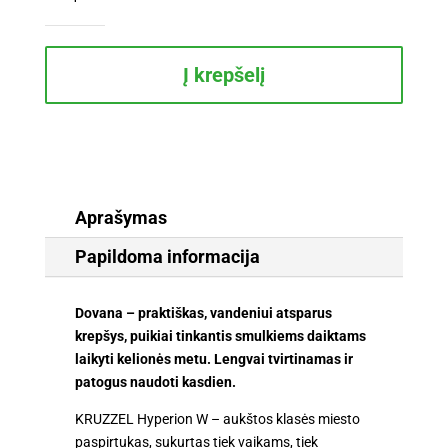
kiekis:
Sulankstomas
paspirtukas
Hyperion
Į krepšelį
W
26141
–
200
mm
ratai,
Aprašymas
diskinis
Papildoma informacija
stabdis
Dovana – praktiškas, vandeniui atsparus
krepšys, puikiai tinkantis smulkiems daiktams
laikyti kelionės metu. Lengvai tvirtinamas ir
patogus naudoti kasdien.
KRUZZEL Hyperion W – aukštos klasės miesto
paspirtukas, sukurtas tiek vaikams, tiek