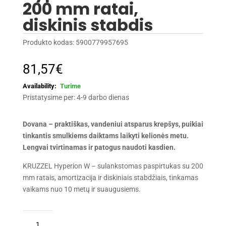
200 mm ratai,
diskinis stabdis
Produkto kodas:
5900779957695
81,57
€
Turime
Pristatysime per: 4-9 darbo dienas
Dovana – praktiškas, vandeniui atsparus krepšys, puikiai
tinkantis smulkiems daiktams laikyti kelionės metu.
Lengvai tvirtinamas ir patogus naudoti kasdien.
KRUZZEL Hyperion W – sulankstomas paspirtukas su 200
mm ratais, amortizacija ir diskiniais stabdžiais, tinkamas
vaikams nuo 10 metų ir suaugusiems.
produkto