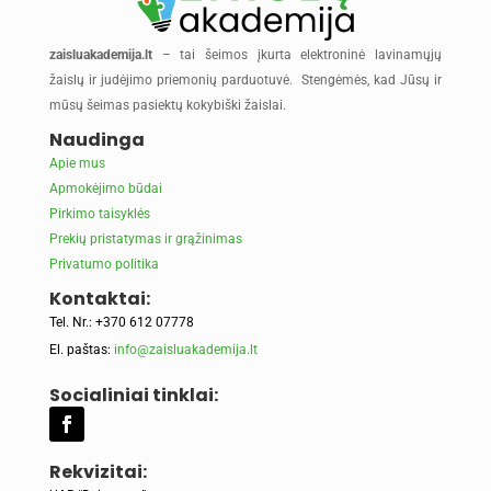
zaisluakademija.lt
– tai šeimos įkurta elektroninė lavinamųjų
žaislų ir judėjimo priemonių parduotuvė. Stengėmės, kad Jūsų ir
mūsų šeimas pasiektų kokybiški žaislai.
Naudinga
Apie mus
Apmokėjimo būdai
Pirkimo taisyklės
Prekių pristatymas ir grąžinimas
Privatumo politika
Kontaktai:
Tel. Nr.: +370 612 07778
El. paštas:
info@zaisluakademija.lt
Socialiniai tinklai:
Rekvizitai: