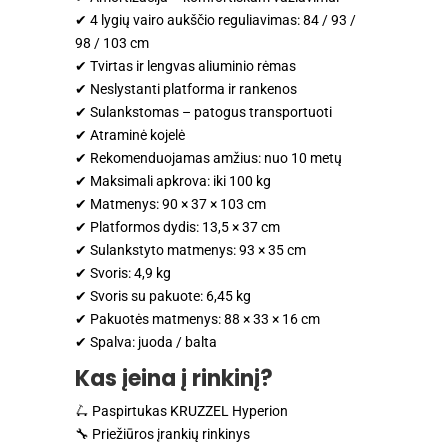
✔ 4 lygių vairo aukščio reguliavimas: 84 / 93 /
98 / 103 cm
✔ Tvirtas ir lengvas aliuminio rėmas
✔ Neslystanti platforma ir rankenos
✔ Sulankstomas – patogus transportuoti
✔ Atraminė kojelė
✔ Rekomenduojamas amžius: nuo 10 metų
✔ Maksimali apkrova: iki 100 kg
✔ Matmenys: 90 × 37 × 103 cm
✔ Platformos dydis: 13,5 × 37 cm
✔ Sulankstyto matmenys: 93 × 35 cm
✔ Svoris: 4,9 kg
✔ Svoris su pakuote: 6,45 kg
✔ Pakuotės matmenys: 88 × 33 × 16 cm
✔ Spalva: juoda / balta
Kas įeina į rinkinį?
🛴 Paspirtukas KRUZZEL Hyperion
🔧 Priežiūros įrankių rinkinys