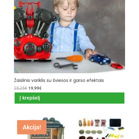
Žaislinis variklis su šviesos ir garso efektais
Original
Current
25,25
€
19,99
€
price
price
Į krepšelį
was:
is:
25,25€.
19,99€.
Akcija!