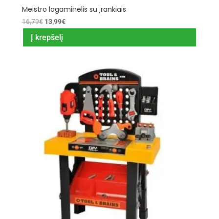
Meistro lagaminėlis su įrankiais
Original
Current
16,79
€
13,99
€
price
price
Į krepšelį
was:
is:
16,79€.
13,99€.