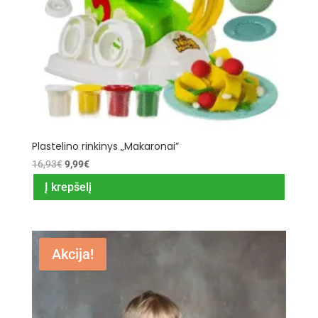
Plastelino rinkinys „Makaronai”
Original
Current
16,93
€
9,99
€
price
price
Į krepšelį
was:
is:
16,93€.
9,99€.
Akcija!