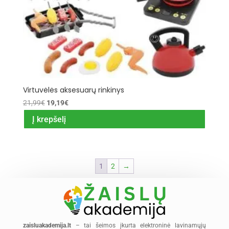
Virtuvėlės aksesuarų rinkinys
Original
Current
21,99
€
19,19
€
price
price
Į krepšelį
was:
is:
21,99€.
19,19€.
1
2
→
zaisluakademija.lt
– tai šeimos įkurta elektroninė lavinamųjų