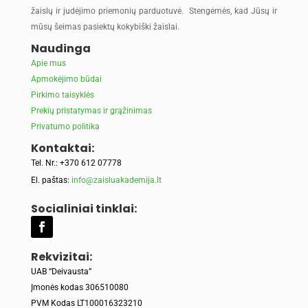
žaislų ir judėjimo priemonių parduotuvė. Stengėmės, kad Jūsų ir
mūsų šeimas pasiektų kokybiški žaislai.
Naudinga
Apie mus
Apmokėjimo būdai
Pirkimo taisyklės
Prekių pristatymas ir grąžinimas
Privatumo politika
Kontaktai:
Tel. Nr.: +370 612 07778
El. paštas:
info@zaisluakademija.lt
Socialiniai tinklai:
Rekvizitai:
UAB “Deivausta”
Įmonės kodas 306510080
PVM Kodas LT100016323210