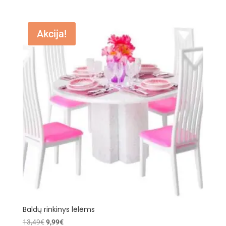
105,69€.
87,55€.
Akcija!
Baldų rinkinys lėlėms
Original
Current
13,49
€
9,99
€