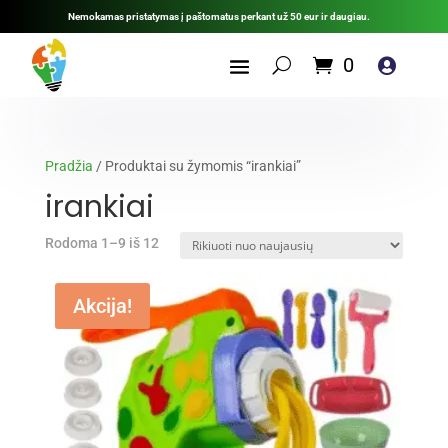
Nemokamas pristatymas į paštomatus perkant už 50 eur ir daugiau.
0

Pradžia
/ Produktai su žymomis “irankiai”
irankiai
Rūšiuojama
Rodoma 1–9 iš 12
pagal
naujausią
Akcija!