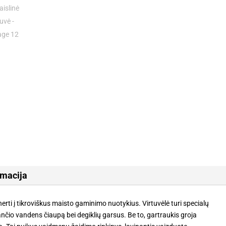
rmacija
inerti į tikroviškus maisto gaminimo nuotykius. Virtuvėlė turi specialų
ančio vandens čiaupą bei degiklių garsus. Be to, gartraukis groja