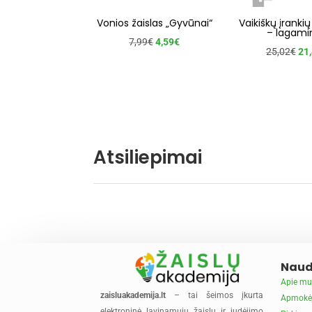
Vonios žaislas „Gyvūnai“
Vaikiškų įrankių
– lagami
Original
Current
7,99
€
4,59
€
Ori
25,02
€
21
price
price
pri
was:
is:
wa
7,99€.
4,59€.
25,
Atsiliepimai
Naud
Apie mu
zaisluakademija.lt
– tai šeimos įkurta
Apmokė
elektroninė lavinamųjų žaislų ir judėjimo