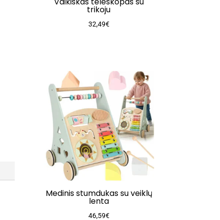
Vaikiškas teleskopas su
trikoju
32,49
€
Medinis stumdukas su veiklų
lenta
46,59
€