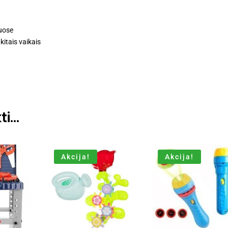
uose
kitais vaikais
ti…
Akcija!
Akcija!