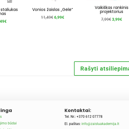
Vaikiškas rankinis
 staliukas
Vonios žaislas „Gėlė“
projektorius
nas
Original
Current
11,49
€
6,99
€
Original
Cur
7,99
€
3,99
€
ginal
Current
,49
€
price
price
price
pric
ce
price
was:
is:
was:
is:
s:
is:
11,49€.
6,99€.
7,99€.
3,9
02€.
21,49€.
Rašyti atsiliepim
inga
Kontaktai:
s
Tel. Nr.: +370 612 07778
jimo būdai
El. paštas:
info@zaisluakademija.lt