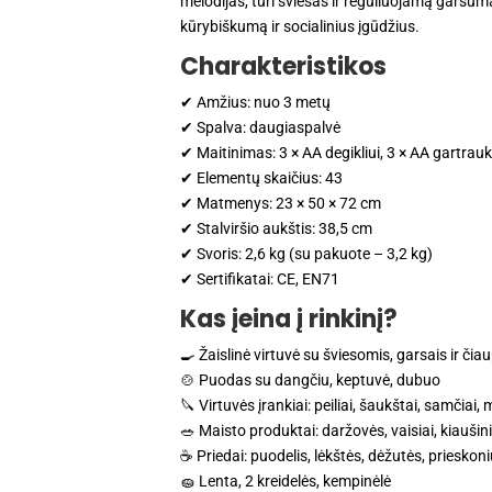
melodijas, turi šviesas ir reguliuojamą garsum
kūrybiškumą ir socialinius įgūdžius.
Charakteristikos
✔ Amžius: nuo 3 metų
✔ Spalva: daugiaspalvė
✔ Maitinimas: 3 × AA degikliui, 3 × AA gartrau
✔ Elementų skaičius: 43
✔ Matmenys: 23 × 50 × 72 cm
✔ Stalviršio aukštis: 38,5 cm
✔ Svoris: 2,6 kg (su pakuote – 3,2 kg)
✔ Sertifikatai: CE, EN71
Kas įeina į rinkinį?
🍳 Žaislinė virtuvė su šviesomis, garsais ir čia
🍲 Puodas su dangčiu, keptuvė, dubuo
🔪 Virtuvės įrankiai: peiliai, šaukštai, samčiai,
🥗 Maisto produktai: daržovės, vaisiai, kiaušini
☕ Priedai: puodelis, lėkštės, dėžutės, prieskonių
🧽 Lenta, 2 kreidelės, kempinėlė