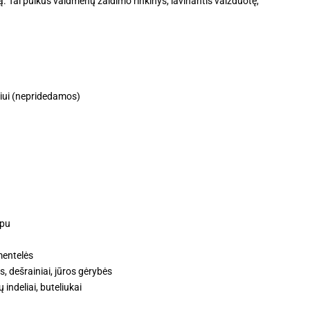
ą. Tai puikus vaidmenų žaidimo rinkinys, lavinantis vaizduotę,
kiui (nepridedamos)
upu
 mentelės
s, dešrainiai, jūros gėrybės
 indeliai, buteliukai