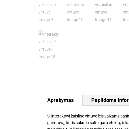
Aprašymas
Papildoma info
Ši interaktyvi žaislinė virtuvė leis vaikams pas
garintuvą, kuris sukuria šaltų garų efektą, tek