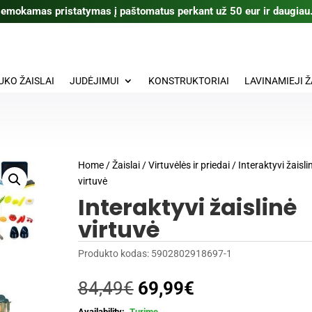
emokamas pristatymas į paštomatus perkant už 50 eur ir daugiau
UKO ŽAISLAI
JUDĖJIMUI
KONSTRUKTORIAI
LAVINAMIEJI Ž
Home
/
Žaislai
/
Virtuvėlės ir priedai
/ Interaktyvi žaisli
virtuvė
Interaktyvi žaislinė
virtuvė
Produkto kodas:
5902802918697-1
Original
Current
84,49
€
69,99
€
price
price
Turime