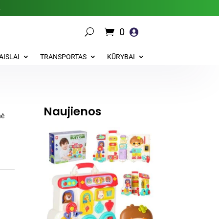
.
0

AISLAI
TRANSPORTAS
KŪRYBAI
Naujienos
nė