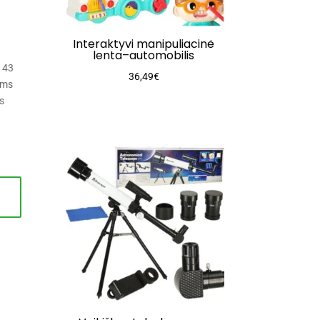
Interaktyvi manipuliacinė
lenta–automobilis
t 43
36,49
€
kams
s