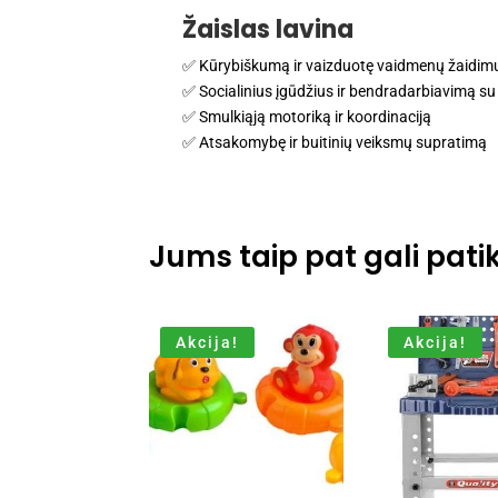
Žaislas lavina
✅ Kūrybiškumą ir vaizduotę vaidmenų žaidim
✅ Socialinius įgūdžius ir bendradarbiavimą su 
✅ Smulkiąją motoriką ir koordinaciją
✅ Atsakomybę ir buitinių veiksmų supratimą
Jums taip pat gali patik
Akcija!
Akcija!