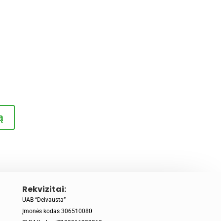
rent
e
9€.
ą
Rekvizitai:
UAB “Deivausta”
Įmonės kodas 306510080