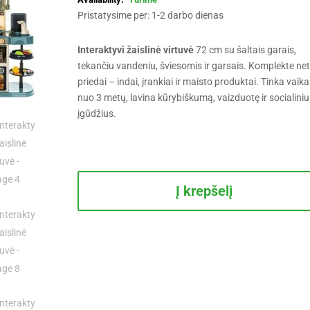
was:
is:
Pristatysime per: 1-2 darbo dienas
84,49€.
69,99€.
Interaktyvi žaislinė virtuvė
72 cm su šaltais garais,
tekančiu vandeniu, šviesomis ir garsais. Komplekte ne
priedai – indai, įrankiai ir maisto produktai. Tinka vai
nuo 3 metų, lavina kūrybiškumą, vaizduotę ir socialiniu
įgūdžius.
produkto
kiekis:
Į krepšelį
Interaktyvi
žaislinė
virtuvė