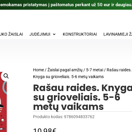
emokamas pristatymas į paštomatus perkant už 50 eur ir daugiau
UKO ŽAISLAI
JUDĖJIMUI
KONSTRUKTORIAI
LAVINAMIEJI Ž
Home
/
Žaislai pagal amžių
/
5-7 metai
/ Rašau raides.
Knyga su grioveliais. 5-6 metų vaikams
Rašau raides. Knyg
su grioveliais. 5-6
metų vaikams
Produkto kodas:
9786094833762
10,98
€