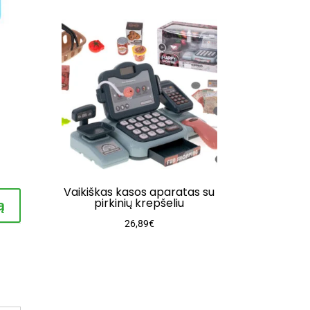
rent
e
9€.
Vaikiškas kasos aparatas su
pirkinių krepšeliu
ą
26,89
€