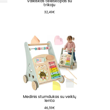
Vaikiškas teleskopas su
trikoju
32,49
€
Medinis stumdukas su veiklų
lenta
46,59
€