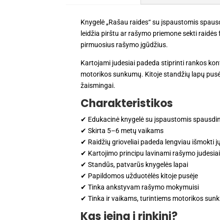
Knygelė „Rašau raides“ su įspaustomis spausdi
leidžia pirštu ar rašymo priemone sekti raidės 
pirmuosius rašymo įgūdžius.
Kartojami judesiai padeda stiprinti rankos kon
motorikos sunkumų. Kitoje standžių lapų pusėj
žaismingai.
Charakteristikos
✔ Edukacinė knygelė su įspaustomis spausdin
✔ Skirta 5–6 metų vaikams
✔ Raidžių grioveliai padeda lengviau išmokti 
✔ Kartojimo principu lavinami rašymo judesia
✔ Standūs, patvarūs knygelės lapai
✔ Papildomos užduotėlės kitoje pusėje
✔ Tinka ankstyvam rašymo mokymuisi
✔ Tinka ir vaikams, turintiems motorikos su
Kas įeina į rinkinį?