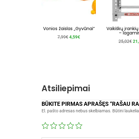
Vonios žaislas „Gyvūnai“
Vaikiškų įrankių
– lagami
Original
Current
7,99
€
4,59
€
Ori
25,02
€
21
price
price
pri
was:
is:
wa
7,99€.
4,59€.
25,
Atsiliepimai
BŪKITE PIRMAS APRAŠĘS “RAŠAU RAI
El. pašto adresas nebus skelbiamas.
Būtini laukeli