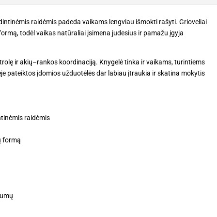
ntinėmis raidėmis padeda vaikams lengviau išmokti rašyti. Grioveliai
formą, todėl vaikas natūraliai įsimena judesius ir pamažu įgyja
trolę ir akių–rankos koordinaciją. Knygelė tinka ir vaikams, turintiems
e pateiktos įdomios užduotėlės dar labiau įtraukia ir skatina mokytis
tinėmis raidėmis
jų formą
i
nkumų