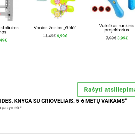
Vaikiškas rankinis
 staliukas
Vonios žaislas „Gėlė“
projektorius
nas
Original
Current
11,49
€
6,99
€
Original
Cur
7,99
€
3,99
€
ginal
Current
,49
€
price
price
price
pric
ce
price
was:
is:
was:
is:
s:
is:
11,49€.
6,99€.
7,99€.
3,9
02€.
21,49€.
Rašyti atsiliepim
DES. KNYGA SU GRIOVELIAIS. 5-6 METŲ VAIKAMS”
ai pažymėti
*