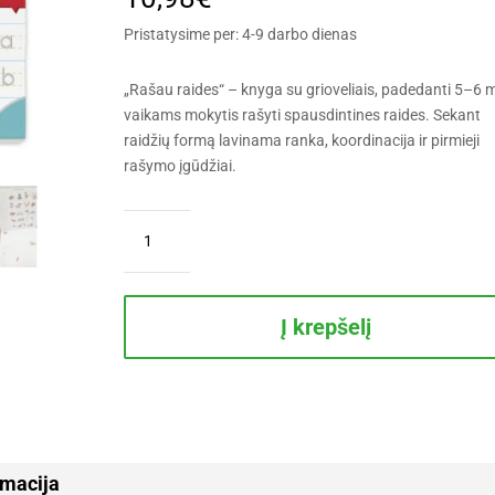
Pristatysime per: 4-9 darbo dienas
„Rašau raides“ – knyga su grioveliais, padedanti 5–6 
vaikams mokytis rašyti spausdintines raides. Sekant
raidžių formą lavinama ranka, koordinacija ir pirmieji
rašymo įgūdžiai.
produkto
kiekis:
Rašau
raides.
Knyga
Į krepšelį
su
grioveliais.
5-
6
metų
vaikams
rmacija