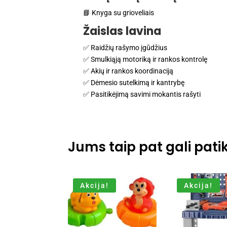
📘 Knyga su grioveliais
Žaislas lavina
✅ Raidžių rašymo įgūdžius
✅ Smulkiąją motoriką ir rankos kontrolę
✅ Akių ir rankos koordinaciją
✅ Dėmesio sutelkimą ir kantrybę
✅ Pasitikėjimą savimi mokantis rašyti
Jums taip pat gali patik
Akcija!
Akcija!