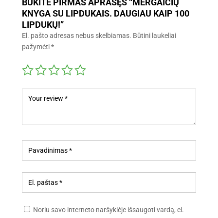
BŪKITE PIRMAS APRAŠĘS “MERGAIČIŲ
KNYGA SU LIPDUKAIS. DAUGIAU KAIP 100
LIPDUKŲ!”
El. pašto adresas nebus skelbiamas.
Būtini laukeliai
pažymėti
*
Noriu savo interneto naršyklėje išsaugoti vardą, el.