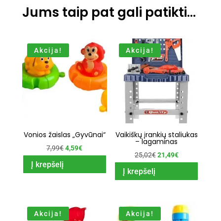
Jums taip pat gali patikti…
Akcija!
Akcija!
Vonios žaislas „Gyvūnai“
Vaikiškų įrankių staliukas
– lagaminas
Original
Current
7,99
€
4,59
€
Original
Current
25,02
€
21,49
€
price
price
Į krepšelį
price
price
Į krepšelį
was:
is:
was:
is:
7,99€.
4,59€.
25,02€.
21,49€.
Akcija!
Akcija!