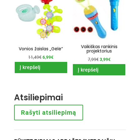
Vaikiškas rankinis
Vonios žaislas „Gėlė“
projektorius
Original
Current
11,49
€
6,99
€
Original
Current
7,99
€
3,99
€
price
price
Į krepšelį
price
price
Į krepšelį
was:
is:
was:
is:
11,49€.
6,99€.
7,99€.
3,99€.
Atsiliepimai
Rašyti atsiliepimą