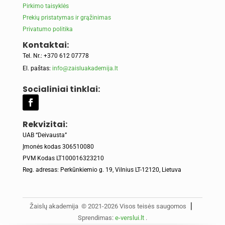
Pirkimo taisyklės
Prekių pristatymas ir grąžinimas
Privatumo politika
Kontaktai:
Tel. Nr.: +370 612 07778
El. paštas:
info@zaisluakademija.lt
Socialiniai tinklai:
Rekvizitai:
UAB “Deivausta”
Įmonės kodas 306510080
PVM Kodas LT100016323210
Reg. adresas: Perkūnkiemio g. 19, Vilnius LT-12120, Lietuva
Žaislų akademija © 2021-2026 Visos teisės saugomos ┃
Sprendimas:
e-verslui.lt
.