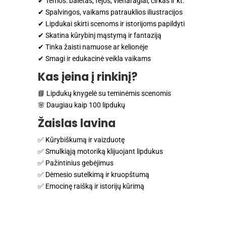
✔ Temos: baletas, fėjos, vienaragiai, cirkas ir kt.
✔ Spalvingos, vaikams patrauklios iliustracijos
✔ Lipdukai skirti scenoms ir istorijoms papildyti
✔ Skatina kūrybinį mąstymą ir fantaziją
✔ Tinka žaisti namuose ar kelionėje
✔ Smagi ir edukacinė veikla vaikams
Kas įeina į rinkinį?
📘 Lipdukų knygelė su teminėmis scenomis
🌸 Daugiau kaip 100 lipdukų
Žaislas lavina
✅ Kūrybiškumą ir vaizduotę
✅ Smulkiąją motoriką klijuojant lipdukus
✅ Pažintinius gebėjimus
✅ Dėmesio sutelkimą ir kruopštumą
✅ Emocinę raišką ir istorijų kūrimą