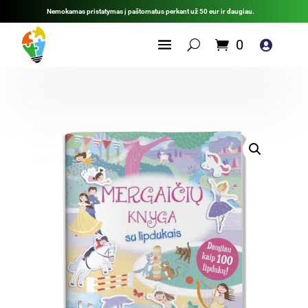
Nemokamas pristatymas į paštomatus perkant už 50 eur ir daugiau.
0
