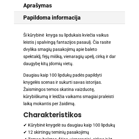
Aprašymas
Papildoma informacija
Ši kūrybinė knyga su lipdukais kviečia vaikus
leistis į spalvingą fantazijos pasaulį. Čia rasite
dvylika smagių pasakojimų apie baleto
spektaklį, fėjų mišką, vienaragių upelį, cirką ir dar
daugybę kitų įdomių vietų.
Daugiau kaip 100 lipdukų padės papildyti
knygelės scenas ir sukurti savas istorijas.
Žaismingos temos skatina vaizduotę,
kūrybiškumą ir leidžia vaikams smagiai praleisti
laiką mokantis per žaidimą.
Charakteristikos
✔ Kūrybinė knygelė su daugiau kaip 100 lipdukų
✔ 12 skirtingų teminių pasakojimų