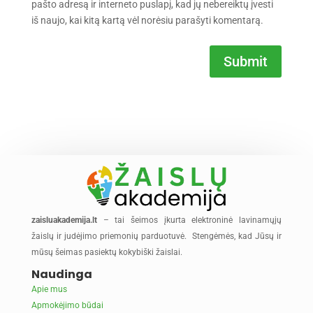
pašto adresą ir interneto puslapį, kad jų nebereiktų įvesti
iš naujo, kai kitą kartą vėl norėsiu parašyti komentarą.
Submit
zaisluakademija.lt
– tai šeimos įkurta elektroninė lavinamųjų
žaislų ir judėjimo priemonių parduotuvė. Stengėmės, kad Jūsų ir
mūsų šeimas pasiektų kokybiški žaislai.
Naudinga
Apie mus
Apmokėjimo būdai