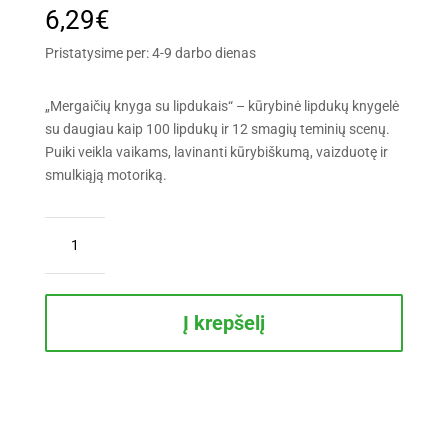
6,29
€
Pristatysime per: 4-9 darbo dienas
„Mergaičių knyga su lipdukais“ – kūrybinė lipdukų knygelė
su daugiau kaip 100 lipdukų ir 12 smagių teminių scenų.
Puiki veikla vaikams, lavinanti kūrybiškumą, vaizduotę ir
smulkiąją motoriką.
produkto
kiekis:
Mergaičių
knyga
su
Į krepšelį
lipdukais.
Daugiau
kaip
100
lipdukų!