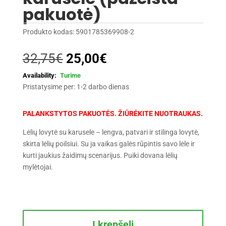
pakuotė)
Produkto kodas:
5901785369908-2
Original
Current
32,75
€
25,00
€
price
price
Turime
was:
is:
Pristatysime per: 1-2 darbo dienas
32,75€.
25,00€.
PALANKSTYTOS PAKUOTĖS. ŽIŪRĖKITE NUOTRAUKAS.
Lėlių lovytė su karusele – lengva, patvari ir stilinga lovytė,
skirta lėlių poilsiui. Su ja vaikas galės rūpintis savo lėle ir
kurti jaukius žaidimų scenarijus. Puiki dovana lėlių
mylėtojai.
produkto
kiekis:
Į krepšelį
Lėlių