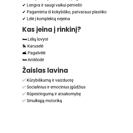
✔ Lengva ir saugi vaikui pernešti
✔ Pagaminta iš kokybiško, patvaraus plastiko
✔ Lėlė į komplektą neįeina
Kas įeina į rinkinį?
🛏 Lėlių lovytė
🎠 Karuselė
🛋 Pagalvėlė
🛏 Antklodė
Žaislas lavina
✅ Kūrybiškumą ir vaizduotę
✅ Socialinius ir emocinius įgūdžius
✅ Rūpestingumą ir atsakomybę
✅ Smulkiąją motoriką