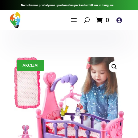
Nemokamas pristatymas į paštomatus perkant už 50 eur ir daugiau.
0

AKCIJA!