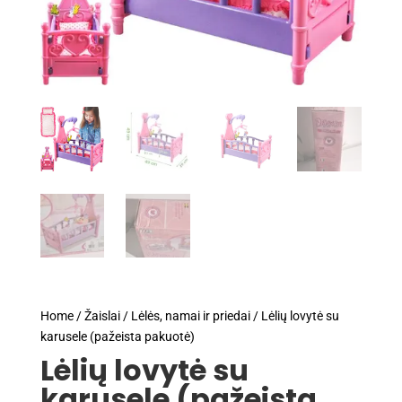
Home
/
Žaislai
/
Lėlės, namai ir priedai
/ Lėlių lovytė su
karusele (pažeista pakuotė)
Lėlių lovytė su
karusele (pažeista