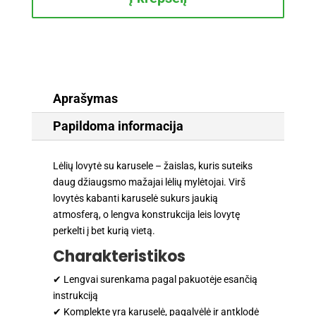
lovytė
su
karusele
(pažeista
pakuotė)
Aprašymas
Papildoma informacija
Lėlių lovytė su karusele – žaislas, kuris suteiks
daug džiaugsmo mažajai lėlių mylėtojai. Virš
lovytės kabanti karuselė sukurs jaukią
atmosferą, o lengva konstrukcija leis lovytę
perkelti į bet kurią vietą.
Charakteristikos
✔ Lengvai surenkama pagal pakuotėje esančią
instrukciją
✔ Komplekte yra karuselė, pagalvėlė ir antklodė