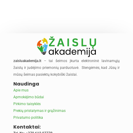
zaisluakademija.lt
– tai šeimos įkurta elektroninė lavinamųjų
žaislų ir judėjimo priemonių parduotuvė. Stengėmės, kad Jūsų ir
mūsų šeimas pasiektų kokybiški žaislai.
Naudinga
Apie mus
Apmokėjimo būdai
Pirkimo taisyklės
Prekių pristatymas ir grąžinimas
Privatumo politika
Kontaktai: