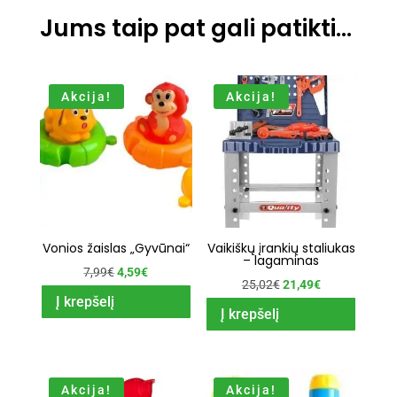
Jums taip pat gali patikti…
Akcija!
Akcija!
Vonios žaislas „Gyvūnai“
Vaikiškų įrankių staliukas
– lagaminas
Original
Current
7,99
€
4,59
€
Original
Current
25,02
€
21,49
€
price
price
Į krepšelį
price
price
Į krepšelį
was:
is:
was:
is:
7,99€.
4,59€.
25,02€.
21,49€.
Akcija!
Akcija!