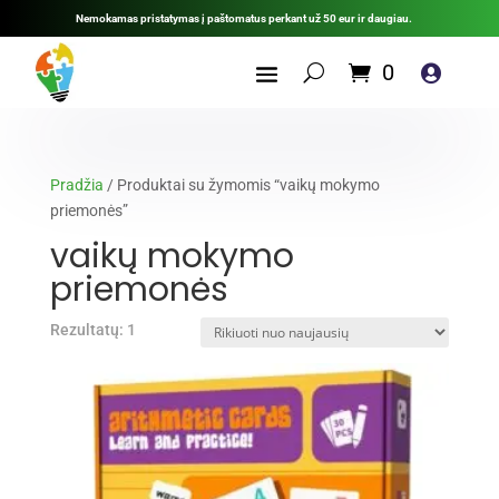
Nemokamas pristatymas į paštomatus perkant už 50 eur ir daugiau.
0

Pradžia
/ Produktai su žymomis “vaikų mokymo
priemonės”
vaikų mokymo
priemonės
Rezultatų: 1