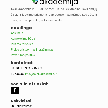
zaisluakademija.lt
– tai šeimos įkurta elektroninė lavinamųjų
žaislų ir judėjimo priemonių parduotuvė. Stengėmės, kad Jūsų ir
mūsų šeimas pasiektų kokybiški žaislai.
Naudinga
Apie mus
Apmokėjimo būdai
Pirkimo taisyklės
Prekių pristatymas ir grąžinimas
Privatumo politika
Kontaktai:
Tel. Nr.: +370 612 07778
El. paštas:
info@zaisluakademija.lt
Socialiniai tinklai:
Rekvizitai:
UAB “Deivausta”