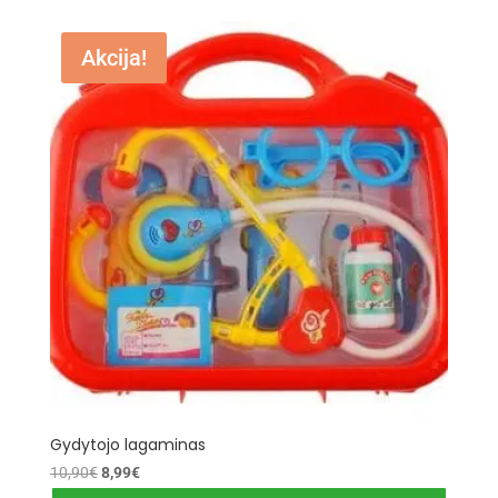
Akcija!
Gydytojo lagaminas
Original
Current
10,90
€
8,99
€
price
price