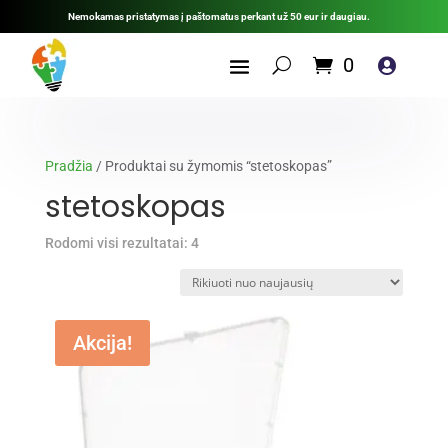
Nemokamas pristatymas į paštomatus perkant už 50 eur ir daugiau.
0

Pradžia
/ Produktai su žymomis “stetoskopas”
stetoskopas
Rūšiuojama
Rodomi visi rezultatai: 4
pagal
naujausią
Akcija!