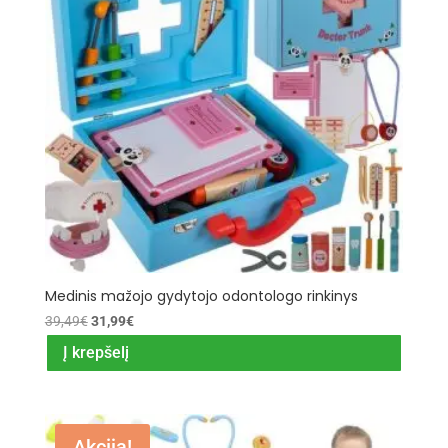
Medinis mažojo gydytojo odontologo rinkinys
Original
Current
39,49
€
31,99
€
price
price
Į krepšelį
was:
is:
39,49€.
31,99€.
Akcija!