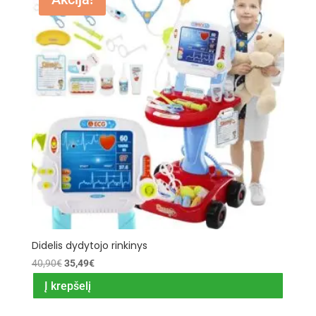
Didelis dydytojo rinkinys
Original
Current
40,90
€
35,49
€
price
price
Į krepšelį
was:
is:
40,90€.
35,49€.