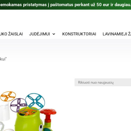
emokamas pristatymas į paštomatus perkant už 50 eur ir daugiau
UKO ŽAISLAI
JUDĖJIMUI
KONSTRUKTORIAI
LAVINAMIEJI Ž
kui”