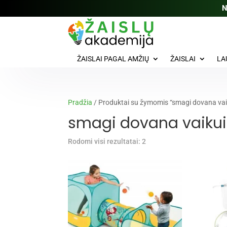
N
ŽAISLAI PAGAL AMŽIŲ
ŽAISLAI
LA
Pradžia
/ Produktai su žymomis “smagi dovana vai
smagi dovana vaikui
Rūšiuojama
Rodomi visi rezultatai: 2
pagal
naujausią