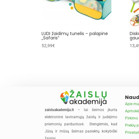
LUDI žaidimų tunelis – palapinė
Disk
„Safaris“
gau
52,99
€
13,4
Naud
Apie mu
zaisluakademija.lt
– tai šeimos įkurta
Apmokė
elektroninė lavinamųjų žaislų ir judėjimo
Pirkimo 
priemonių parduotuvė. Stengėmės, kad
Prekių p
Jūsų ir mūsų šeimas pasiektų kokybiški
Privatum
žaislai.