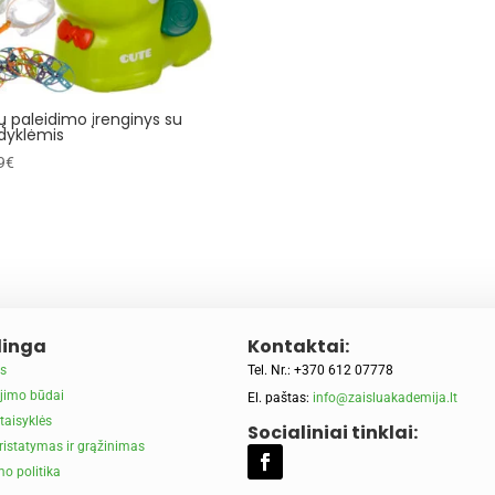
ų paleidimo įrenginys su
dyklėmis
9
€
inga
Kontaktai:
s
Tel. Nr.: +370 612 07778
jimo būdai
El. paštas:
info@zaisluakademija.lt
taisyklės
Socialiniai tinklai:
ristatymas ir grąžinimas
o politika