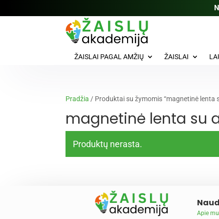
N
ŽAISLAI PAGAL AMŽIŲ
ŽAISLAI
LA
Pradžia
/ Produktai su žymomis “magnetinė lenta 
magnetinė lenta su 
Produktų nerasta.
Naud
Apie mu