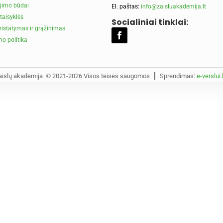
jimo būdai
El. paštas:
info@zaisluakademija.lt
taisyklės
Socialiniai tinklai:
ristatymas ir grąžinimas
o politika
aislų akademija © 2021-2026 Visos teisės saugomos ┃ Sprendimas:
e-verslui.