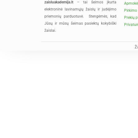
zaisluakademija.lt
– tai šeimos įkurta
Apmokė
elektroninė lavinamųjų žaislų ir judėjimo
Pirkimo 
priemonių parduotuvė. Stengėmės, kad
Prekių p
Jūsų ir mūsų šeimas pasiektų kokybiški
Privatum
žaislai.
Ž