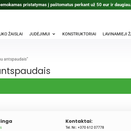
emokamas pristatymas į paštomatus perkant už 50 eur ir daugiau
UKO ŽAISLAI
JUDĖJIMUI
KONSTRUKTORIAI
LAVINAMIEJI Ž
su antspaudais”
antspaudais
inga
Kontaktai:
s
Tel. Nr.: +370 612 07778