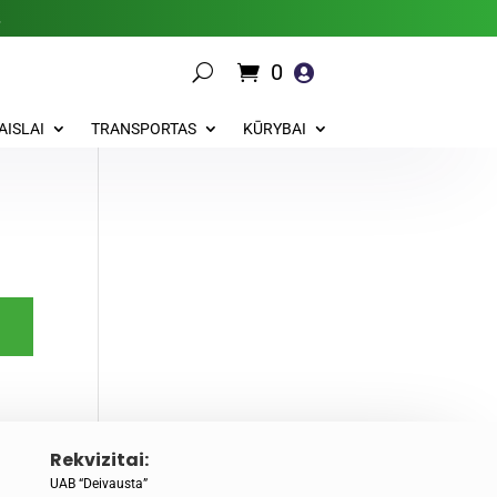
.
0

AISLAI
TRANSPORTAS
KŪRYBAI
Rekvizitai:
UAB “Deivausta”