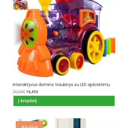
Interaktyvus domino traukinys su LED apšvietimu
Original
Current
20,65
€
16,45
€
price
price
Į krepšelį
was:
is:
20,65€.
16,45€.
Akcija!