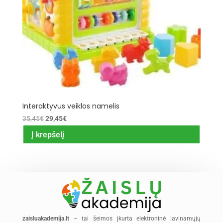
Interaktyvus veiklos namelis
Original
Current
35,45
€
29,45
€
price
price
Į krepšelį
was:
is:
35,45€.
29,45€.
zaisluakademija.lt
– tai šeimos įkurta elektroninė lavinamųjų