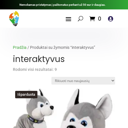
Nemokamas pristatymas į paštomatus perkant už 50 eur ir daugiau.
0

Pradžia
/ Produktai su žymomis “interaktyvus”
interaktyvus
Rūšiuojama
Rodomi visi rezultatai: 9
pagal
naujausią
Išparduota