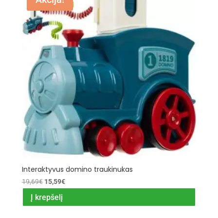
Interaktyvus domino traukinukas
Original
Current
19,69
€
15,59
€
price
price
Į krepšelį
was:
is:
19,69€.
15,59€.