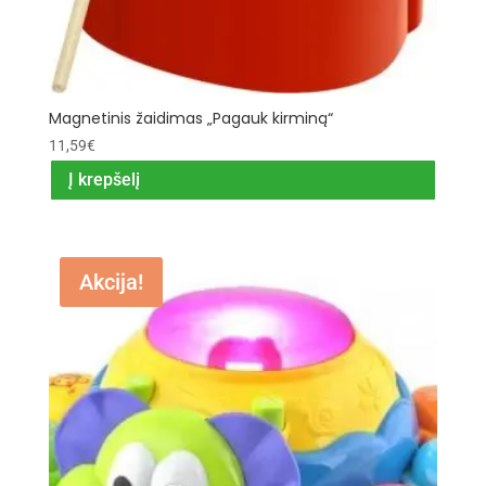
Magnetinis žaidimas „Pagauk kirminą“
11,59
€
Į krepšelį
Akcija!