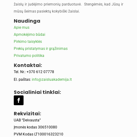
žaislų ir judėjimo priemonių parduotuvė. Stengėmės, kad Jūsų ir
mūsų šeimas pasiektų kokybiški žaislai.
Naudinga
Apie mus
Apmokėjimo būdai
Pirkimo taisyklės
Prekių pristatymas ir grąžinimas
Privatumo politika
Kontaktai:
Tel. Nr.: +370 612 07778
El. paštas:
info@zaisluakademija.lt
Socialiniai tinklai:
Rekvizitai:
UAB “Deivausta”
Įmonės kodas 306510080
PVM Kodas LT100016323210