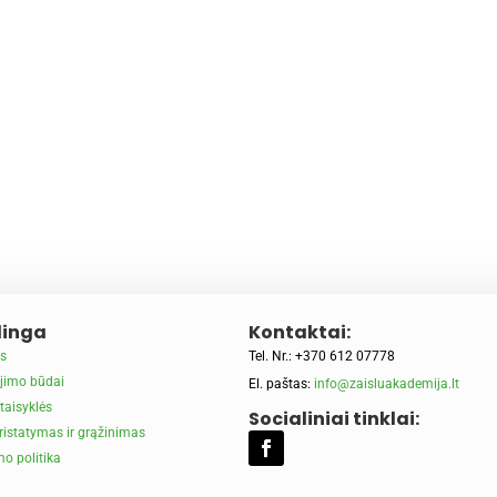
inga
Kontaktai:
s
Tel. Nr.: +370 612 07778
jimo būdai
El. paštas:
info@zaisluakademija.lt
taisyklės
Socialiniai tinklai:
ristatymas ir grąžinimas
o politika