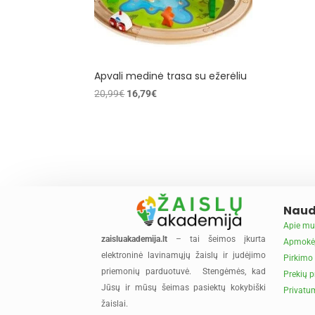
Apvali medinė trasa su ežerėliu
Original
Current
20,99
€
16,79
€
price
price
was:
is:
20,99€.
16,79€.
Naud
Apie mu
zaisluakademija.lt
– tai šeimos įkurta
Apmokė
elektroninė lavinamųjų žaislų ir judėjimo
Pirkimo 
priemonių parduotuvė. Stengėmės, kad
Prekių p
Jūsų ir mūsų šeimas pasiektų kokybiški
Privatum
žaislai.