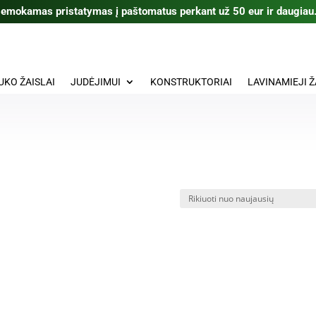
emokamas pristatymas į paštomatus perkant už 50 eur ir daugiau
UKO ŽAISLAI
JUDĖJIMUI
KONSTRUKTORIAI
LAVINAMIEJI Ž