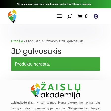
Nemokamas pristatymas į paštomatus perkant už 50 eur ir daugiau.
0

Pradžia
/ Produktai su žymomis “3D galvosūkis”
3D galvosūkis
Produktų nerasta.
zaisluakademija.lt
– tai šeimos įkurta elektroninė lavinamųjų
žaislų ir judėjimo priemonių parduotuvė. Stengėmės, kad Jūsų ir