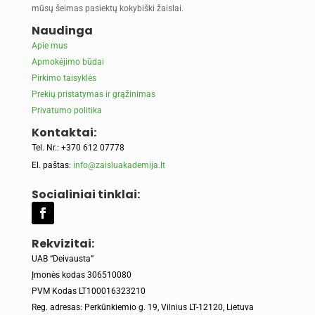
mūsų šeimas pasiektų kokybiški žaislai.
Naudinga
Apie mus
Apmokėjimo būdai
Pirkimo taisyklės
Prekių pristatymas ir grąžinimas
Privatumo politika
Kontaktai:
Tel. Nr.: +370 612 07778
El. paštas:
info@zaisluakademija.lt
Socialiniai tinklai:
Rekvizitai:
UAB “Deivausta”
Įmonės kodas 306510080
PVM Kodas LT100016323210
Reg. adresas: Perkūnkiemio g. 19, Vilnius LT-12120, Lietuva