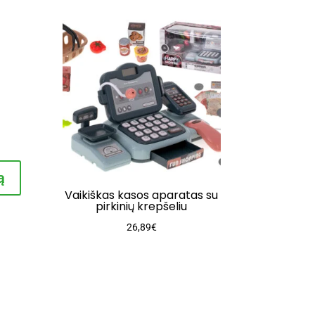
rent
e
9€.
ą
Vaikiškas kasos aparatas su
pirkinių krepšeliu
26,89
€