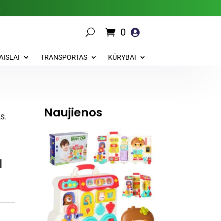
.
0

AISLAI
TRANSPORTAS
KŪRYBAI
Naujienos
S.
u