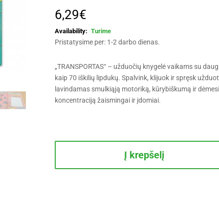
6,29
€
Turime
Pristatysime per: 1-2 darbo dienas.
„TRANSPORTAS“ – užduočių knygelė vaikams su daug
kaip 70 iškilių lipdukų. Spalvink, klijuok ir spręsk užduot
lavindamas smulkiąją motoriką, kūrybiškumą ir dėmes
koncentraciją žaismingai ir įdomiai.
produkto
kiekis:
Į krepšelį
TRANSPORTAS.
Užduočių
knygelė
su
daugiau
kaip