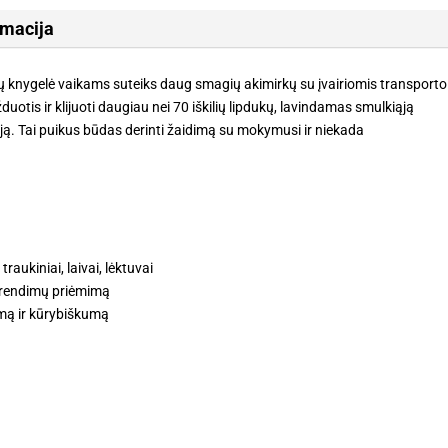
70
iškilių
rmacija
lipdukų
ių knygelė vaikams suteiks daug smagių akimirkų su įvairiomis transporto
duotis ir klijuoti daugiau nei 70 iškilių lipdukų, lavindamas smulkiąją
ą. Tai puikus būdas derinti žaidimą su mokymusi ir niekada
raukiniai, laivai, lėktuvai
sprendimų priėmimą
mą ir kūrybiškumą