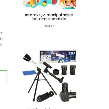
Interaktyvi manipuliacinė
lenta–automobilis
36,49
€
iau
is,
io