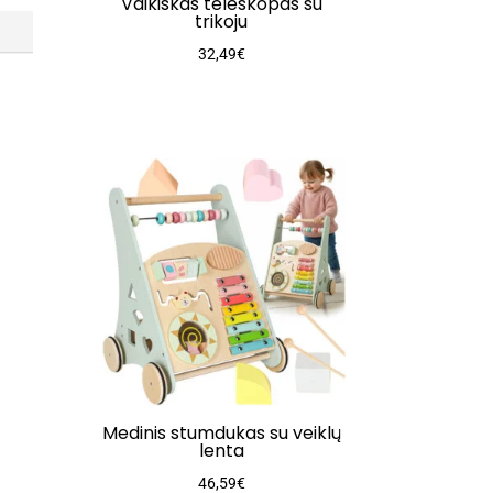
Vaikiškas teleskopas su
trikoju
32,49
€
Medinis stumdukas su veiklų
lenta
46,59
€