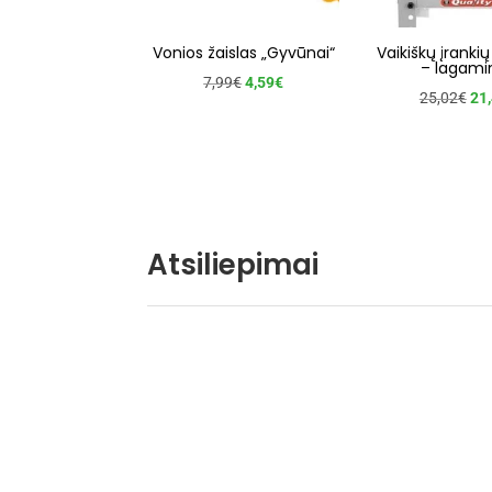
Vonios žaislas „Gyvūnai“
Vaikiškų įrankių
– lagami
Original
Current
7,99
€
4,59
€
Ori
25,02
€
21
price
price
pri
was:
is:
wa
7,99€.
4,59€.
25,
Atsiliepimai