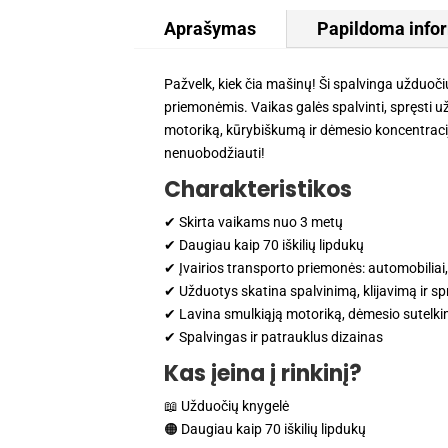
Aprašymas
Papildoma info
Pažvelk, kiek čia mašinų! Ši spalvinga užduoč
priemonėmis. Vaikas galės spalvinti, spręsti už
motoriką, kūrybiškumą ir dėmesio koncentracij
nenuobodžiauti!
Charakteristikos
✔ Skirta vaikams nuo 3 metų
✔ Daugiau kaip 70 iškilių lipdukų
✔ Įvairios transporto priemonės: automobiliai, t
✔ Užduotys skatina spalvinimą, klijavimą ir 
✔ Lavina smulkiąją motoriką, dėmesio sutelki
✔ Spalvingas ir patrauklus dizainas
Kas įeina į rinkinį?
📖 Užduočių knygelė
🟠 Daugiau kaip 70 iškilių lipdukų