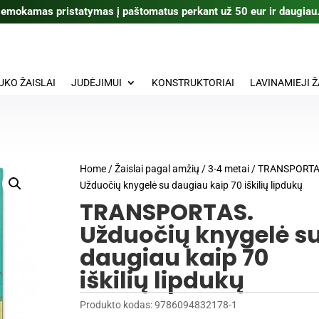
emokamas pristatymas į paštomatus perkant už 50 eur ir daugiau
UKO ŽAISLAI
JUDĖJIMUI
KONSTRUKTORIAI
LAVINAMIEJI Ž
Home
/
Žaislai pagal amžių
/
3-4 metai
/ TRANSPORTA
Užduočių knygelė su daugiau kaip 70 iškilių lipdukų
TRANSPORTAS.
Užduočių knygelė s
daugiau kaip 70
iškilių lipdukų
Produkto kodas:
9786094832178-1