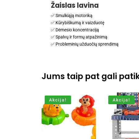
Žaislas lavina
✅ Smulkiąją motoriką
✅ Kūrybiškumą ir vaizduotę
✅ Dėmesio koncentraciją
✅ Spalvų ir formų atpažinimą
✅ Probleminių užduočių sprendimą
Jums taip pat gali patik
Akcija!
Akcija!