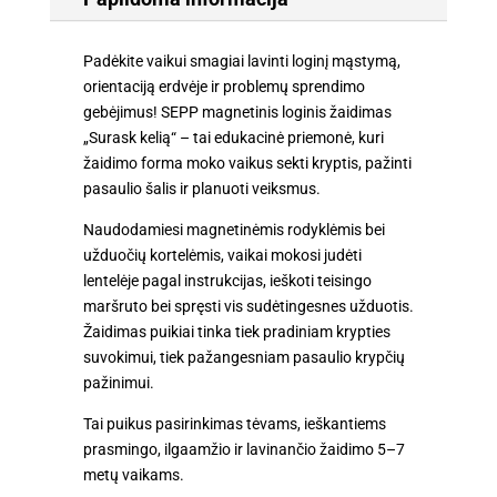
Padėkite vaikui smagiai lavinti loginį mąstymą,
orientaciją erdvėje ir problemų sprendimo
gebėjimus! SEPP magnetinis loginis žaidimas
„Surask kelią“ – tai edukacinė priemonė, kuri
žaidimo forma moko vaikus sekti kryptis, pažinti
pasaulio šalis ir planuoti veiksmus.
Naudodamiesi magnetinėmis rodyklėmis bei
užduočių kortelėmis, vaikai mokosi judėti
lentelėje pagal instrukcijas, ieškoti teisingo
maršruto bei spręsti vis sudėtingesnes užduotis.
Žaidimas puikiai tinka tiek pradiniam krypties
suvokimui, tiek pažangesniam pasaulio krypčių
pažinimui.
Tai puikus pasirinkimas tėvams, ieškantiems
prasmingo, ilgaamžio ir lavinančio žaidimo 5–7
metų vaikams.