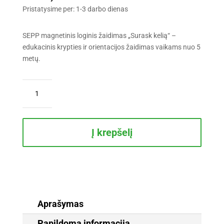
Pristatysime per: 1-3 darbo dienas
SEPP magnetinis loginis žaidimas „Surask kelią“ –
edukacinis krypties ir orientacijos žaidimas vaikams nuo 5
metų.
produkto
kiekis:
SEPP
Magnetinis
loginis
Į krepšelį
žaidimas
„Surask
kelią“
Aprašymas
Papildoma informacija