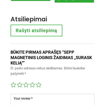
was:
is:
was:
is:
11,49€.
6,99€.
7,99€.
3,99€.
Atsiliepimai
Rašyti atsiliepimą
BŪKITE PIRMAS APRAŠĘS “SEPP
MAGNETINIS LOGINIS ŽAIDIMAS „SURASK
KELIĄ“”
El. pašto adresas nebus skelbiamas.
Būtini laukeliai
pažymėti
*