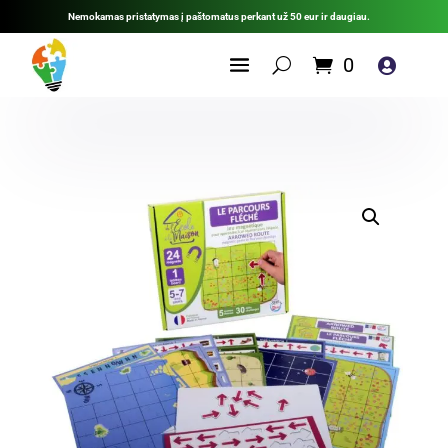
Nemokamas pristatymas į paštomatus perkant už 50 eur ir daugiau.
0
