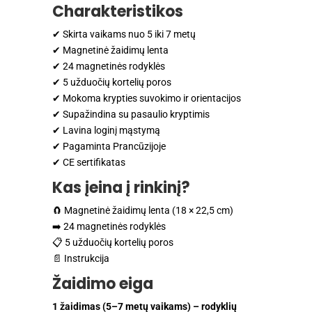
Charakteristikos
✔ Skirta vaikams nuo 5 iki 7 metų
✔ Magnetinė žaidimų lenta
✔ 24 magnetinės rodyklės
✔ 5 užduočių kortelių poros
✔ Mokoma krypties suvokimo ir orientacijos
✔ Supažindina su pasaulio kryptimis
✔ Lavina loginį mąstymą
✔ Pagaminta Prancūzijoje
✔ CE sertifikatas
Kas įeina į rinkinį?
🧲 Magnetinė žaidimų lenta (18 × 22,5 cm)
➡️ 24 magnetinės rodyklės
📋 5 užduočių kortelių poros
📄 Instrukcija
Žaidimo eiga
1 žaidimas (5–7 metų vaikams) – rodyklių