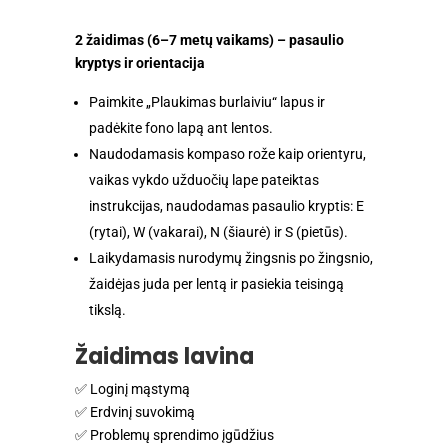
2 žaidimas (6–7 metų vaikams) – pasaulio
kryptys ir orientacija
Paimkite „Plaukimas burlaiviu“ lapus ir
padėkite fono lapą ant lentos.
Naudodamasis kompaso rože kaip orientyru,
vaikas vykdo užduočių lape pateiktas
instrukcijas, naudodamas pasaulio kryptis: E
(rytai), W (vakarai), N (šiaurė) ir S (pietūs).
Laikydamasis nurodymų žingsnis po žingsnio,
žaidėjas juda per lentą ir pasiekia teisingą
tikslą.
Žaidimas lavina
✅ Loginį mąstymą
✅ Erdvinį suvokimą
✅ Problemų sprendimo įgūdžius