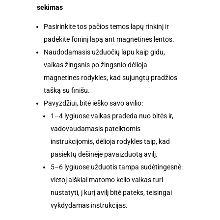
sekimas
Pasirinkite tos pačios temos lapų rinkinį ir
padėkite foninį lapą ant magnetinės lentos.
Naudodamasis užduočių lapu kaip gidu,
vaikas žingsnis po žingsnio dėlioja
magnetines rodykles, kad sujungtų pradžios
tašką su finišu.
Pavyzdžiui, bitė ieško savo avilio:
1–4 lygiuose vaikas pradeda nuo bitės ir,
vadovaudamasis pateiktomis
instrukcijomis, dėlioja rodykles taip, kad
pasiektų dešinėje pavaizduotą avilį.
5–6 lygiuose užduotis tampa sudėtingesnė:
vietoj aiškiai matomo kelio vaikas turi
nustatyti, į kurį avilį bitė pateks, teisingai
vykdydamas instrukcijas.