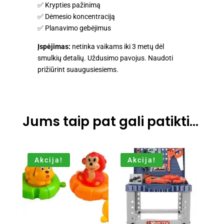
✅ Krypties pažinimą
✅ Dėmesio koncentraciją
✅ Planavimo gebėjimus
Įspėjimas:
netinka vaikams iki 3 metų dėl
smulkių detalių. Uždusimo pavojus. Naudoti
prižiūrint suaugusiesiems.
Jums taip pat gali patikti…
Akcija!
Akcija!