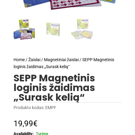
Home
/
Žaislai
/
Magnetiniai žaislai
/ SEPP Magnetinis
loginis žaidimas „Surask kelią“
SEPP Magnetinis
loginis žaidimas
„Surask kelią“
Produkto kodas:
EMPF
19,99
€
Turime