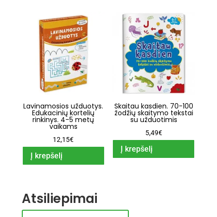
12,95€.
11,69€.
Lavinamosios užduotys.
Skaitau kasdien. 70-100
Edukacinių kortelių
žodžių skaitymo tekstai
rinkinys. 4-5 metų
su užduotimis
vaikams
5,49
€
12,15
€
Į krepšelį
Į krepšelį
Atsiliepimai