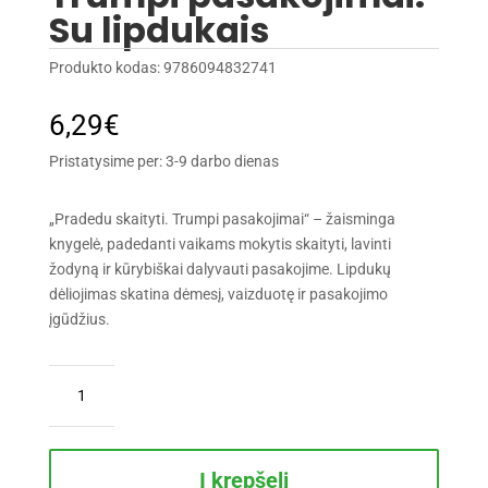
Su lipdukais
Produkto kodas:
9786094832741
6,29
€
Pristatysime per: 3-9 darbo dienas
„Pradedu skaityti. Trumpi pasakojimai“ – žaisminga
knygelė, padedanti vaikams mokytis skaityti, lavinti
žodyną ir kūrybiškai dalyvauti pasakojime. Lipdukų
dėliojimas skatina dėmesį, vaizduotę ir pasakojimo
įgūdžius.
produkto
kiekis:
Pradedu
skaityti.
Trumpi
Į krepšelį