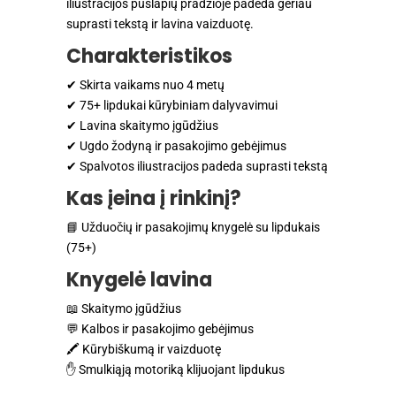
iliustracijos puslapių pradžioje padeda geriau
suprasti tekstą ir lavina vaizduotę.
Charakteristikos
✔ Skirta vaikams nuo 4 metų
✔ 75+ lipdukai kūrybiniam dalyvavimui
✔ Lavina skaitymo įgūdžius
✔ Ugdo žodyną ir pasakojimo gebėjimus
✔ Spalvotos iliustracijos padeda suprasti tekstą
Kas įeina į rinkinį?
📘 Užduočių ir pasakojimų knygelė su lipdukais
(75+)
Knygelė lavina
📖 Skaitymo įgūdžius
💬 Kalbos ir pasakojimo gebėjimus
🖍️ Kūrybiškumą ir vaizduotę
✋ Smulkiąją motoriką klijuojant lipdukus