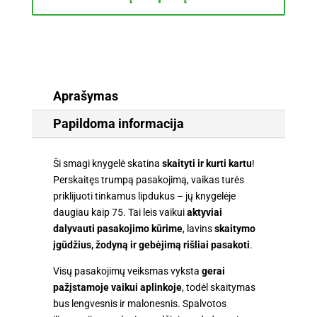
pasakojimai.
Su
lipdukais
Aprašymas
Papildoma informacija
Ši smagi knygelė skatina
skaityti ir kurti kartu
!
Perskaitęs trumpą pasakojimą, vaikas turės
priklijuoti tinkamus lipdukus – jų knygelėje
daugiau kaip 75. Tai leis vaikui
aktyviai
dalyvauti pasakojimo kūrime
, lavins
skaitymo
įgūdžius, žodyną ir gebėjimą rišliai pasakoti
.
Visų pasakojimų veiksmas vyksta
gerai
pažįstamoje vaikui aplinkoje
, todėl skaitymas
bus lengvesnis ir malonesnis. Spalvotos