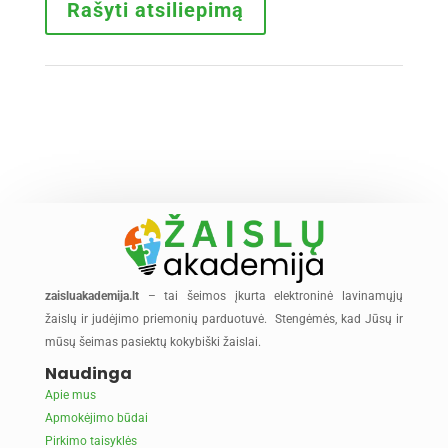
Rašyti atsiliepimą
zaisluakademija.lt
– tai šeimos įkurta elektroninė lavinamųjų
žaislų ir judėjimo priemonių parduotuvė. Stengėmės, kad Jūsų ir
mūsų šeimas pasiektų kokybiški žaislai.
Naudinga
Apie mus
Apmokėjimo būdai
Pirkimo taisyklės