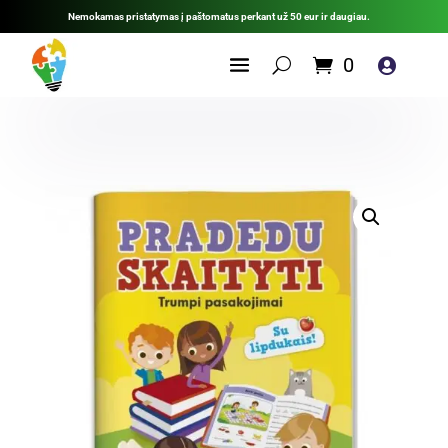
Nemokamas pristatymas į paštomatus perkant už 50 eur ir daugiau.
0
