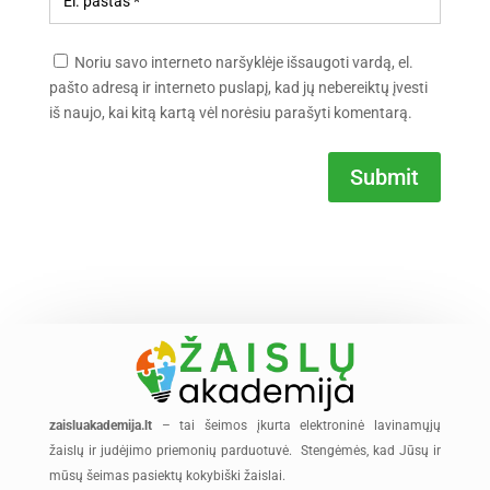
Noriu savo interneto naršyklėje išsaugoti vardą, el.
pašto adresą ir interneto puslapį, kad jų nebereiktų įvesti
iš naujo, kai kitą kartą vėl norėsiu parašyti komentarą.
Submit
zaisluakademija.lt
– tai šeimos įkurta elektroninė lavinamųjų
žaislų ir judėjimo priemonių parduotuvė. Stengėmės, kad Jūsų ir
mūsų šeimas pasiektų kokybiški žaislai.