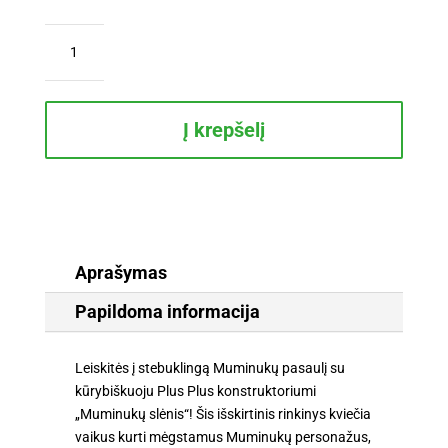
produkto
kiekis:
Plus
Plus
konstruktorius
Į krepšelį
„Muminukų
slėnis“
–
didelės
detalės,
120
Aprašymas
vnt.
Papildoma informacija
Leiskitės į stebuklingą Muminukų pasaulį su
kūrybiškuoju Plus Plus konstruktoriumi
„Muminukų slėnis“! Šis išskirtinis rinkinys kviečia
vaikus kurti mėgstamus Muminukų personažus,