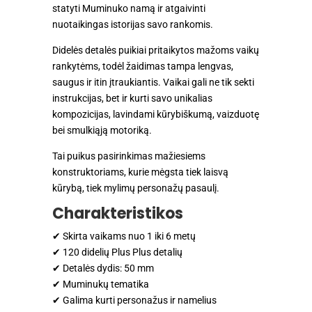
statyti Muminuko namą ir atgaivinti
nuotaikingas istorijas savo rankomis.
Didelės detalės puikiai pritaikytos mažoms vaikų
rankytėms, todėl žaidimas tampa lengvas,
saugus ir itin įtraukiantis. Vaikai gali ne tik sekti
instrukcijas, bet ir kurti savo unikalias
kompozicijas, lavindami kūrybiškumą, vaizduotę
bei smulkiąją motoriką.
Tai puikus pasirinkimas mažiesiems
konstruktoriams, kurie mėgsta tiek laisvą
kūrybą, tiek mylimų personažų pasaulį.
Charakteristikos
✔ Skirta vaikams nuo 1 iki 6 metų
✔ 120 didelių Plus Plus detalių
✔ Detalės dydis: 50 mm
✔ Muminukų tematika
✔ Galima kurti personažus ir namelius