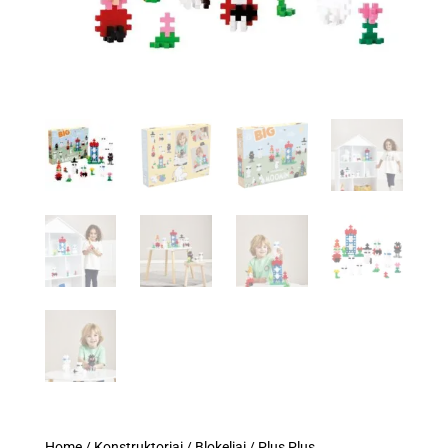
Home
/
Konstruktoriai
/
Blokeliai
/ Plus Plus