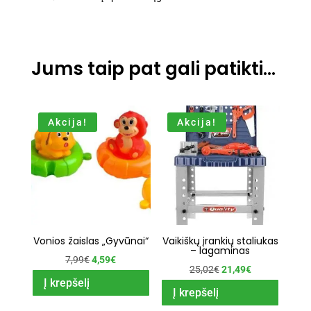
Jums taip pat gali patikti…
Akcija!
Akcija!
Vonios žaislas „Gyvūnai“
Vaikiškų įrankių staliukas
– lagaminas
Original
Current
7,99
€
4,59
€
Original
Current
25,02
€
21,49
€
price
price
Į krepšelį
price
price
Į krepšelį
was:
is:
was:
is: