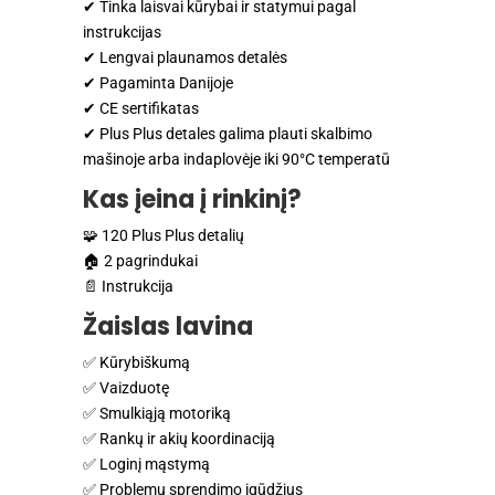
✔ Tinka laisvai kūrybai ir statymui pagal
instrukcijas
✔ Lengvai plaunamos detalės
✔ Pagaminta Danijoje
✔ CE sertifikatas
✔ Plus Plus detales galima plauti skalbimo
mašinoje arba indaplovėje iki 90°C temperatū
Kas įeina į rinkinį?
🧩 120 Plus Plus detalių
🏠 2 pagrindukai
📄 Instrukcija
Žaislas lavina
✅ Kūrybiškumą
✅ Vaizduotę
✅ Smulkiąją motoriką
✅ Rankų ir akių koordinaciją
✅ Loginį mąstymą
✅ Problemų sprendimo įgūdžius