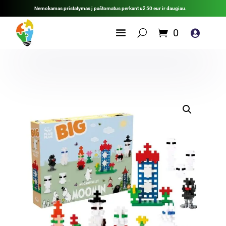
Nemokamas pristatymas į paštomatus perkant už 50 eur ir daugiau.
0
