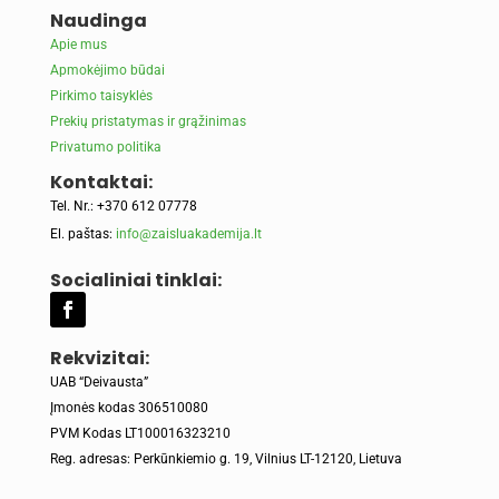
Naudinga
Apie mus
Apmokėjimo būdai
Pirkimo taisyklės
Prekių pristatymas ir grąžinimas
Privatumo politika
Kontaktai:
Tel. Nr.: +370 612 07778
El. paštas:
info@zaisluakademija.lt
Socialiniai tinklai:
Rekvizitai:
UAB “Deivausta”
Įmonės kodas 306510080
PVM Kodas LT100016323210
Reg. adresas: Perkūnkiemio g. 19, Vilnius LT-12120, Lietuva