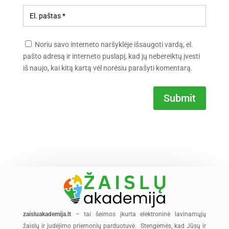
Noriu savo interneto naršyklėje išsaugoti vardą, el.
pašto adresą ir interneto puslapį, kad jų nebereiktų įvesti
iš naujo, kai kitą kartą vėl norėsiu parašyti komentarą.
Submit
zaisluakademija.lt
– tai šeimos įkurta elektroninė lavinamųjų
žaislų ir judėjimo priemonių parduotuvė. Stengėmės, kad Jūsų ir