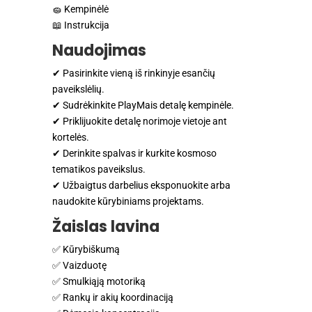
🧽 Kempinėlė
📖 Instrukcija
Naudojimas
✔ Pasirinkite vieną iš rinkinyje esančių
paveikslėlių.
✔ Sudrėkinkite PlayMais detalę kempinėle.
✔ Priklijuokite detalę norimoje vietoje ant
kortelės.
✔ Derinkite spalvas ir kurkite kosmoso
tematikos paveikslus.
✔ Užbaigtus darbelius eksponuokite arba
naudokite kūrybiniams projektams.
Žaislas lavina
✅ Kūrybiškumą
✅ Vaizduotę
✅ Smulkiąją motoriką
✅ Rankų ir akių koordinaciją