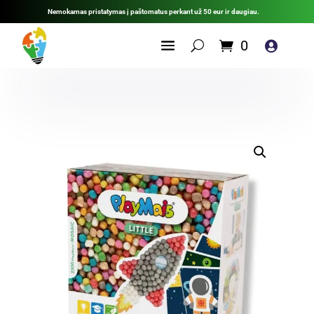
Nemokamas pristatymas į paštomatus perkant už 50 eur ir daugiau.
0
