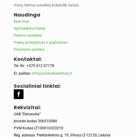
mūsų šeimas pasiektų kokybiški žaislai.
Naudinga
Apie mus
Apmokėjimo būdai
Pirkimo taisyklės
Prekių pristatymas ir grąžinimas
Privatumo politika
Kontaktai:
Tel. Nr.: +370 612 07778
El. paštas:
info@zaisluakademija.lt
Socialiniai tinklai:
Rekvizitai:
UAB “Deivausta”
Įmonės kodas 306510080
PVM Kodas LT100016323210
Reg. adresas: Perkūnkiemio g. 19, Vilnius LT-12120, Lietuva