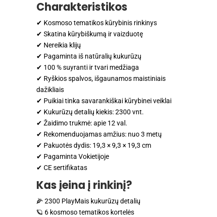
Charakteristikos
✔ Kosmoso tematikos kūrybinis rinkinys
✔ Skatina kūrybiškumą ir vaizduotę
✔ Nereikia klijų
✔ Pagaminta iš natūralių kukurūzų
✔ 100 % suyranti ir tvari medžiaga
✔ Ryškios spalvos, išgaunamos maistiniais
dažikliais
✔ Puikiai tinka savarankiškai kūrybinei veiklai
✔ Kukurūzų detalių kiekis: 2300 vnt.
✔ Žaidimo trukmė: apie 12 val.
✔ Rekomenduojamas amžius: nuo 3 metų
✔ Pakuotės dydis: 19,3 × 9,3 × 19,3 cm
✔ Pagaminta Vokietijoje
✔ CE sertifikatas
Kas įeina į rinkinį?
🌽 2300 PlayMais kukurūzų detalių
🪐 6 kosmoso tematikos kortelės