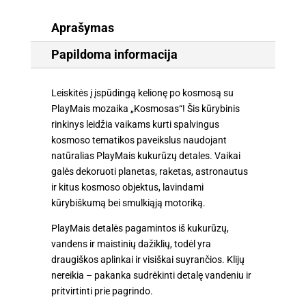
Aprašymas
Papildoma informacija
Leiskitės į įspūdingą kelionę po kosmosą su
PlayMais mozaika „Kosmosas“! Šis kūrybinis
rinkinys leidžia vaikams kurti spalvingus
kosmoso tematikos paveikslus naudojant
natūralias PlayMais kukurūzų detales. Vaikai
galės dekoruoti planetas, raketas, astronautus
ir kitus kosmoso objektus, lavindami
kūrybiškumą bei smulkiąją motoriką.
PlayMais detalės pagamintos iš kukurūzų,
vandens ir maistinių dažiklių, todėl yra
draugiškos aplinkai ir visiškai suyrančios. Klijų
nereikia – pakanka sudrėkinti detalę vandeniu ir
pritvirtinti prie pagrindo.