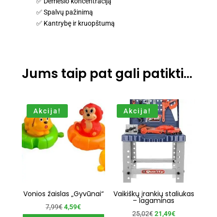
✅ Dėmesio koncentraciją
✅ Spalvų pažinimą
✅ Kantrybę ir kruopštumą
Jums taip pat gali patikti…
Akcija!
Akcija!
Vonios žaislas „Gyvūnai“
Vaikiškų įrankių staliukas
– lagaminas
Original
Current
7,99
€
4,59
€
Original
Current
25,02
€
21,49
€