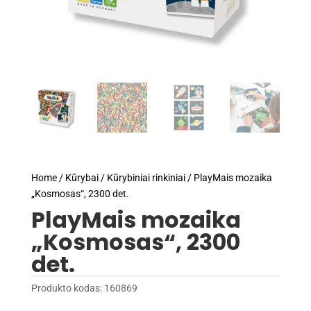
Home
/
Kūrybai
/
Kūrybiniai rinkiniai
/ PlayMais mozaika
„Kosmosas“, 2300 det.
PlayMais mozaika
„Kosmosas“, 2300
det.
Produkto kodas:
160869