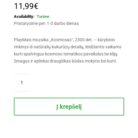
11,99
€
Turime
Pristatysime per: 1-3 darbo dienas
PlayMais mozaika „Kosmosas“, 2300 det. – kūrybinis
rinkinys iš natūralių kukurūzų detalių, leidžiantis vaikams
kurti spalvingus kosmoso tematikos paveikslus be klijų.
Smagus ir aplinkai draugiškas būdas mokytis bei kurti.
produkto
kiekis:
PlayMais
mozaika
„Kosmosas“,
Į krepšelį
2300
det.