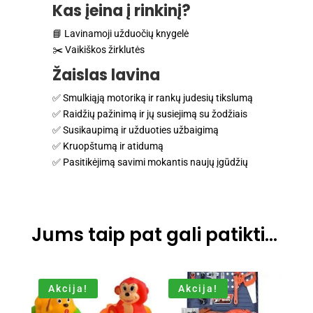
Kas įeina į rinkinį?
📘 Lavinamoji užduočių knygelė
✂️ Vaikiškos žirklutės
Žaislas lavina
✅ Smulkiąją motoriką ir rankų judesių tikslumą
✅ Raidžių pažinimą ir jų susiejimą su žodžiais
✅ Susikaupimą ir užduoties užbaigimą
✅ Kruopštumą ir atidumą
✅ Pasitikėjimą savimi mokantis naujų įgūdžių
Jums taip pat gali patikti…
Akcija!
Akcija!