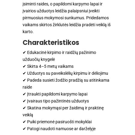
įsiminti raides, o papildomi karpymo lapai ir
įvairios užduotys leidžia palaipsniui įveikti
pirmuosius mokymosi sunkumus. Pridedamos
vaikams skirtos žirklutės leidžia pradėti veiklą iš
karto.
Charakteristikos
✔ Edukacinė kirpimo ir raidžių pažinimo
užduočių knygelė
✔ Skirta 4–5 metų vaikams
✔ Užduotys su paveikslėlių kirpimu ir dėliojimu
✔ Padeda susieti žodžio pradžią su atitinkama
raide
✔ Įtraukti papildomi karpymo lapai
✔ Įvairaus tipo pažintinės užduotys
✔ Skatina mokymąsi per žaidimą ir praktinę
veiklą
✔ Puiki priemonė pasiruošti mokyklai
✔ Patogi naudoti namuose ar darželyje