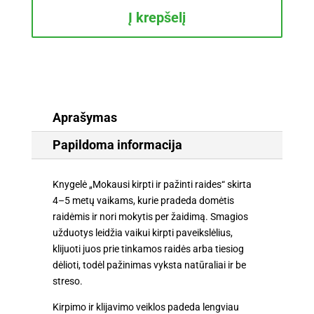
ir
Į krepšelį
pažinti
raides
4-
5
metų
vaikams.
Aprašymas
Su
Papildoma informacija
žirklutėmis
Knygelė „Mokausi kirpti ir pažinti raides“ skirta
4–5 metų vaikams, kurie pradeda domėtis
raidėmis ir nori mokytis per žaidimą. Smagios
užduotys leidžia vaikui kirpti paveikslėlius,
klijuoti juos prie tinkamos raidės arba tiesiog
dėlioti, todėl pažinimas vyksta natūraliai ir be
streso.
Kirpimo ir klijavimo veiklos padeda lengviau