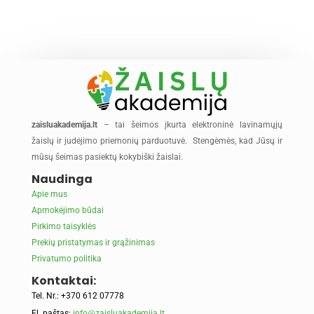
zaisluakademija.lt
– tai šeimos įkurta elektroninė lavinamųjų
žaislų ir judėjimo priemonių parduotuvė. Stengėmės, kad Jūsų ir
mūsų šeimas pasiektų kokybiški žaislai.
Naudinga
Apie mus
Apmokėjimo būdai
Pirkimo taisyklės
Prekių pristatymas ir grąžinimas
Privatumo politika
Kontaktai:
Tel. Nr.: +370 612 07778
El. paštas:
info@zaisluakademija.lt