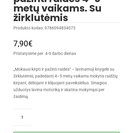
metų vaikams. Su
žirklutėmis
Produkto kodas:
9786094834073
7,90
€
Pristatysime per: 4-9 darbo dienas
„Mokausi kirpti ir pažinti raides“ – lavinamoji knygelė su
žirklutėmis, padedanti 4–5 metų vaikams mokytis raidžių
kirpant, dėliojant ir klijuojant paveikslėlius. Smagios
užduotys lavina motoriką ir skatina mokymąsi per
žaidimą.
produkto
kiekis:
Mokausi
kirpti