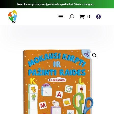
Nemokamas pristatymas į paštomatus perkant už 50 eur ir daugiau.
0
