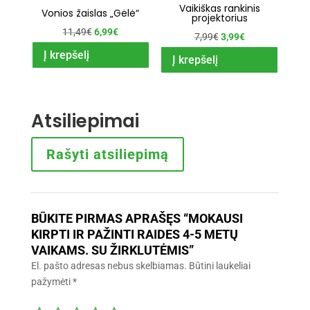
Vaikiškas rankinis
Vonios žaislas „Gėlė“
projektorius
Original
Current
11,49
€
6,99
€
Original
Current
7,99
€
3,99
€
price
price
Į krepšelį
price
price
Į krepšelį
was:
is:
was:
is:
11,49€.
6,99€.
7,99€.
3,99€.
Atsiliepimai
Rašyti atsiliepimą
BŪKITE PIRMAS APRAŠĘS “MOKAUSI
KIRPTI IR PAŽINTI RAIDES 4-5 METŲ
VAIKAMS. SU ŽIRKLUTĖMIS”
El. pašto adresas nebus skelbiamas.
Būtini laukeliai
pažymėti
*