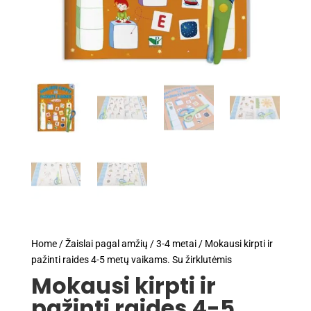
Home
/
Žaislai pagal amžių
/
3-4 metai
/ Mokausi kirpti ir
pažinti raides 4-5 metų vaikams. Su žirklutėmis
Mokausi kirpti ir
pažinti raides 4-5