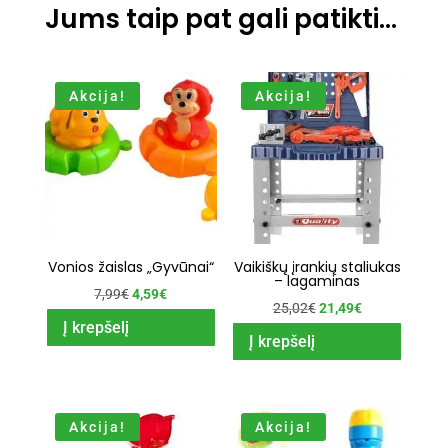
Jums taip pat gali patikti…
Akcija!
Akcija!
Vonios žaislas „Gyvūnai“
Vaikiškų įrankių staliukas
– lagaminas
Original
Current
7,99
€
4,59
€
Original
Current
25,02
€
21,49
€
price
price
Į krepšelį
price
price
Į krepšelį
was:
is:
was:
is:
7,99€.
4,59€.
25,02€.
21,49€.
Akcija!
Akcija!