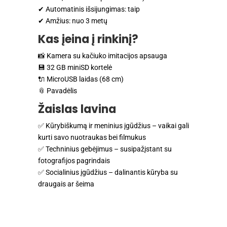
✔ Automatinis išsijungimas: taip
✔ Amžius: nuo 3 metų
Kas įeina į rinkinį?
📸 Kamera su kačiuko imitacijos apsauga
💾 32 GB miniSD kortelė
🔌 MicroUSB laidas (68 cm)
📎 Pavadėlis
Žaislas lavina
✅ Kūrybiškumą ir meninius įgūdžius – vaikai gali
kurti savo nuotraukas bei filmukus
✅ Techninius gebėjimus – susipažįstant su
fotografijos pagrindais
✅ Socialinius įgūdžius – dalinantis kūryba su
draugais ar šeima