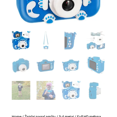
Home
/
Žaislai pagal amžių
/
3-4 metai
/ Full HD mėlyna