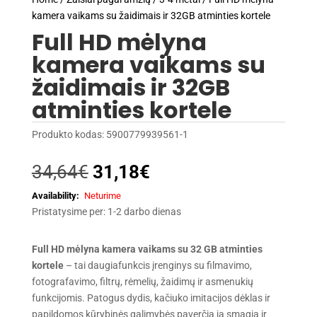
kamera vaikams su žaidimais ir 32GB atminties kortele
Full HD mėlyna
kamera vaikams su
žaidimais ir 32GB
atminties kortele
Produkto kodas:
5900779939561-1
Original
Current
34,64
€
31,18
€
price
price
Neturime
was:
is:
Pristatysime per: 1-2 darbo dienas
34,64€.
31,18€.
Full HD mėlyna kamera vaikams su 32 GB atminties
kortele
– tai daugiafunkcis įrenginys su filmavimo,
fotografavimo, filtrų, rėmelių, žaidimų ir asmenukių
funkcijomis. Patogus dydis, kačiuko imitacijos dėklas ir
papildomos kūrybinės galimybės paverčia ją smagia ir