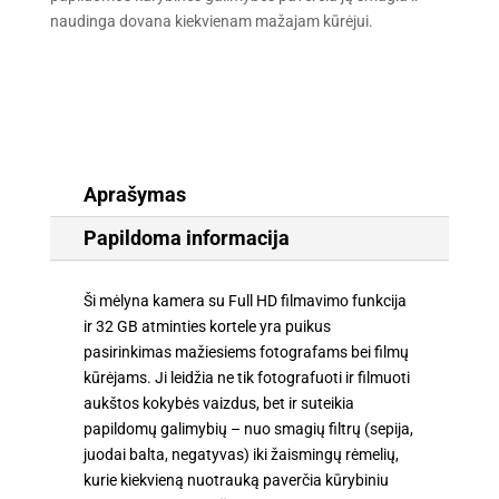
naudinga dovana kiekvienam mažajam kūrėjui.
Aprašymas
Papildoma informacija
Ši mėlyna kamera su Full HD filmavimo funkcija
ir 32 GB atminties kortele yra puikus
pasirinkimas mažiesiems fotografams bei filmų
kūrėjams. Ji leidžia ne tik fotografuoti ir filmuoti
aukštos kokybės vaizdus, bet ir suteikia
papildomų galimybių – nuo smagių filtrų (sepija,
juodai balta, negatyvas) iki žaismingų rėmelių,
kurie kiekvieną nuotrauką paverčia kūrybiniu