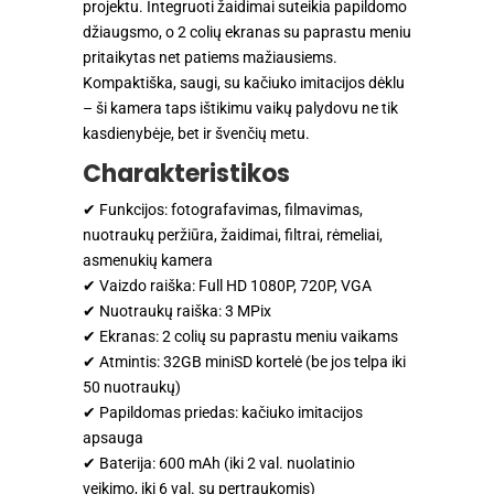
projektu. Integruoti žaidimai suteikia papildomo
džiaugsmo, o 2 colių ekranas su paprastu meniu
pritaikytas net patiems mažiausiems.
Kompaktiška, saugi, su kačiuko imitacijos dėklu
– ši kamera taps ištikimu vaikų palydovu ne tik
kasdienybėje, bet ir švenčių metu.
Charakteristikos
✔ Funkcijos: fotografavimas, filmavimas,
nuotraukų peržiūra, žaidimai, filtrai, rėmeliai,
asmenukių kamera
✔ Vaizdo raiška: Full HD 1080P, 720P, VGA
✔ Nuotraukų raiška: 3 MPix
✔ Ekranas: 2 colių su paprastu meniu vaikams
✔ Atmintis: 32GB miniSD kortelė (be jos telpa iki
50 nuotraukų)
✔ Papildomas priedas: kačiuko imitacijos
apsauga
✔ Baterija: 600 mAh (iki 2 val. nuolatinio
veikimo, iki 6 val. su pertraukomis)