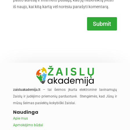
iš naujo, kai kitą kartą vėl norėsiu parašyti komentarą.
Submit
zaisluakademija.lt
– tai šeimos įkurta elektroninė lavinamųjų
žaislų ir judėjimo priemonių parduotuvė. Stengėmės, kad Jūsų ir
mūsų šeimas pasiektų kokybiški žaislai.
Naudinga
Apie mus
Apmokėjimo būdai