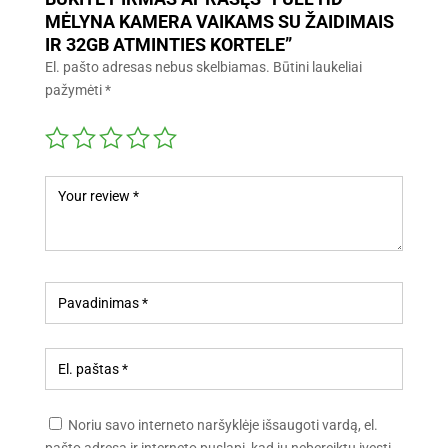
MĖLYNA KAMERA VAIKAMS SU ŽAIDIMAIS
IR 32GB ATMINTIES KORTELE”
El. pašto adresas nebus skelbiamas.
Būtini laukeliai
pažymėti
*
Noriu savo interneto naršyklėje išsaugoti vardą, el.
pašto adresą ir interneto puslapį, kad jų nebereiktų įvesti