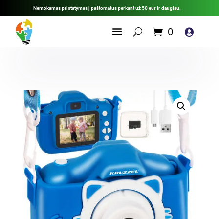
Nemokamas pristatymas į paštomatus perkant už 50 eur ir daugiau.
0
