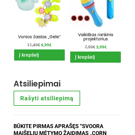
Vaikiškas rankinis
Vonios žaislas „Gėlė“
projektorius
Original
Current
11,49
€
6,99
€
Original
Current
7,99
€
3,99
€
price
price
Į krepšelį
price
price
Į krepšelį
was:
is:
was:
is:
11,49€.
6,99€.
7,99€.
3,99€.
Atsiliepimai
Rašyti atsiliepimą
BŪKITE PIRMAS APRAŠĘS “SVOORA
MAIŠELIŲ MĖTYMO ŽAIDIMAS „CORN