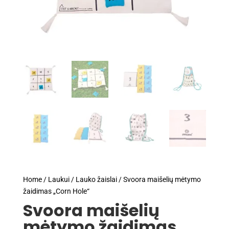
Home
/
Laukui
/
Lauko žaislai
/ Svoora maišelių mėtymo
žaidimas „Corn Hole“
Svoora maišelių
mėtymo žaidimas