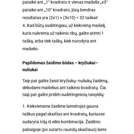
pataikė ant „1“ kvadrato ir vienas maišelis „x3“
pataikė ant „10“ kvadrato, jūsų bendras
rezultatas yra (2x1) + (3x10) = 32 taškai!
Kad būtų sudėtingiau, už kiekvieną maišelį,
kuris nukrenta už taikinio ribų, galite atimti 1
tašką, arba tiek taškų, kiek nurodyta ant
maišelio.
Papildomas žaidimo būdas – kryžiukai–
nuliukai
Taip pat galite žaisti kryžiukų–nuliukų žaidimą,
dėliodami maišelius ant taikinio kvadratų. Čia
taip pat galite pridėti sudėtingesnių taisyklių:
Kiekviename žaidime laimėtojas gauna
taškus pagal skaičius ant kvadratų, kuriuose
sudaryta trijų iš eilės kombinacija. Žaidimo
pabaigoje (po sutarto raundų skaičiaus) laimi