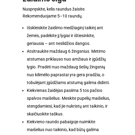
Nuspręskite, kelis raundus žaisite.
Rekomenduojame 5–10 raundų.
Išskleiskite žaidimo medžiaginį taikinį ant
žemės, padėkite jį lygiai ir ištiesinkite,
geriausia – ant neslidžios dangos.
Atsitraukite maždaug 6 žingsnius. Metimo
atstumas priklauso nuo amžiaus ir įgūdžių
lygio. Pradėti nuo maždaug šešių žingsnių
nuo kilimėlio paprastai yra gera pradžia, o
tobulėjant įgūdžiams atstumą galima didinti.
Kiekvienas žaidėjas pasiima 5 tos pačios
spalvos maišelius. Meskite pupelių maišelius,
stengdamiesi, kad jie nukristų ant taikinio, ir
skaičiuokite taškus.
Kiekvieno raundo pabaigoje nuimkite
maišelius nuo taikinio, kad būtų galima