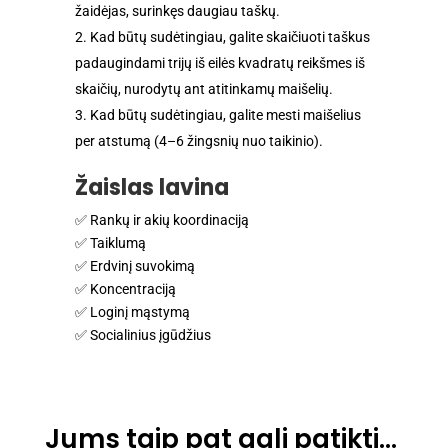
žaidėjas, surinkęs daugiau taškų.
Kad būtų sudėtingiau, galite skaičiuoti taškus
padaugindami trijų iš eilės kvadratų reikšmes iš
skaičių, nurodytų ant atitinkamų maišelių.
Kad būtų sudėtingiau, galite mesti maišelius
per atstumą (4–6 žingsnių nuo taikinio).
Žaislas lavina
✅ Rankų ir akių koordinaciją
✅ Taiklumą
✅ Erdvinį suvokimą
✅ Koncentraciją
✅ Loginį mąstymą
✅ Socialinius įgūdžius
Jums taip pat gali patikti…