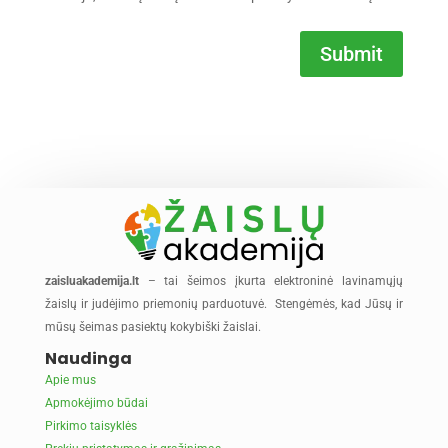
Submit
zaisluakademija.lt
– tai šeimos įkurta elektroninė lavinamųjų
žaislų ir judėjimo priemonių parduotuvė. Stengėmės, kad Jūsų ir
mūsų šeimas pasiektų kokybiški žaislai.
Naudinga
Apie mus
Apmokėjimo būdai
Pirkimo taisyklės