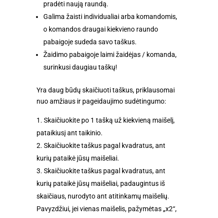
pradėti naują raundą.
Galima žaisti individualiai arba komandomis,
o komandos draugai kiekvieno raundo
pabaigoje sudeda savo taškus.
Žaidimo pabaigoje laimi žaidėjas / komanda,
surinkusi daugiau taškų!
Yra daug būdų skaičiuoti taškus, priklausomai
nuo amžiaus ir pageidaujimo sudėtingumo:
Skaičiuokite po 1 tašką už kiekvieną maišelį,
pataikiusį ant taikinio.
Skaičiuokite taškus pagal kvadratus, ant
kurių pataikė jūsų maišeliai.
Skaičiuokite taškus pagal kvadratus, ant
kurių pataikė jūsų maišeliai, padaugintus iš
skaičiaus, nurodyto ant atitinkamų maišelių.
Pavyzdžiui, jei vienas maišelis, pažymėtas „x2“,