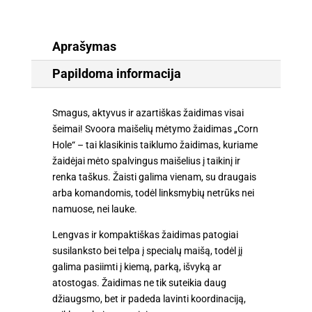
Aprašymas
Papildoma informacija
Smagus, aktyvus ir azartiškas žaidimas visai
šeimai! Svoora maišelių mėtymo žaidimas „Corn
Hole“ – tai klasikinis taiklumo žaidimas, kuriame
žaidėjai mėto spalvingus maišelius į taikinį ir
renka taškus. Žaisti galima vienam, su draugais
arba komandomis, todėl linksmybių netrūks nei
namuose, nei lauke.
Lengvas ir kompaktiškas žaidimas patogiai
susilanksto bei telpa į specialų maišą, todėl jį
galima pasiimti į kiemą, parką, išvyką ar
atostogas. Žaidimas ne tik suteikia daug
džiaugsmo, bet ir padeda lavinti koordinaciją,