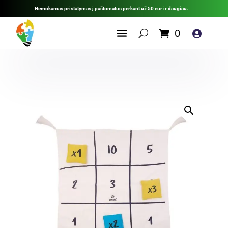
Nemokamas pristatymas į paštomatus perkant už 50 eur ir daugiau.
0
