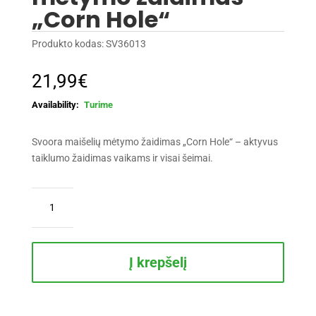
„Corn Hole“
Produkto kodas:
SV36013
21,99
€
Turime
Svoora maišelių mėtymo žaidimas „Corn Hole“ – aktyvus
taiklumo žaidimas vaikams ir visai šeimai.
produkto
kiekis:
Svoora
maišelių
mėtymo
Į krepšelį
žaidimas
„Corn
Hole“