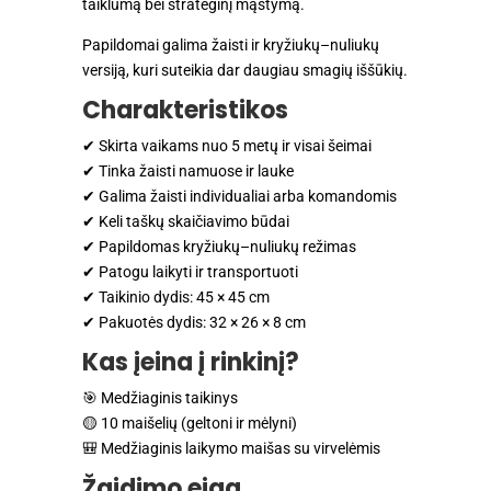
taiklumą bei strateginį mąstymą.
Papildomai galima žaisti ir kryžiukų–nuliukų
versiją, kuri suteikia dar daugiau smagių iššūkių.
Charakteristikos
✔ Skirta vaikams nuo 5 metų ir visai šeimai
✔ Tinka žaisti namuose ir lauke
✔ Galima žaisti individualiai arba komandomis
✔ Keli taškų skaičiavimo būdai
✔ Papildomas kryžiukų–nuliukų režimas
✔ Patogu laikyti ir transportuoti
✔ Taikinio dydis: 45 × 45 cm
✔ Pakuotės dydis: 32 × 26 × 8 cm
Kas įeina į rinkinį?
🎯 Medžiaginis taikinys
🟡 10 maišelių (geltoni ir mėlyni)
🎒 Medžiaginis laikymo maišas su virvelėmis
Žaidimo eiga