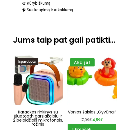
🎨 Kūrybiškumą
🧠 Susikaupimą ir atkaklumą
Jums taip pat gali patikti…
Išparduota
Akcija!
Karaokės rinkinys su
Vonios žaislas „Gyvūnai“
Bluetooth garsiakalbiu ir
2 belaidžiais mikrofonais,
Original
Current
7,99
€
4,59
€
rožinis
price
price
Į krepšelį