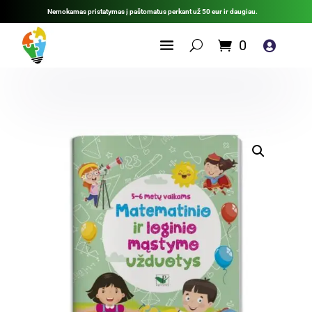
Nemokamas pristatymas į paštomatus perkant už 50 eur ir daugiau.
0
