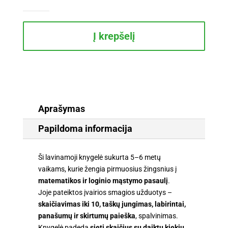
Matematinio
ir
loginio
Į krepšelį
mąstymo
užduotys
5-
6
metų
vaikams
Aprašymas
Papildoma informacija
Ši lavinamoji knygelė sukurta 5–6 metų
vaikams, kurie žengia pirmuosius žingsnius į
matematikos ir loginio mąstymo pasaulį
.
Joje pateiktos įvairios smagios užduotys –
skaičiavimas iki 10, taškų jungimas, labirintai,
panašumų ir skirtumų paieška
, spalvinimas.
Knygelė padeda
sieti skaičius su daiktų kiekiu
,