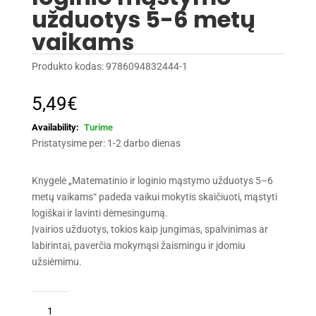
užduotys 5-6 metų
vaikams
Produkto kodas:
9786094832444-1
5,49
€
Turime
Pristatysime per: 1-2 darbo dienas
Knygelė „Matematinio ir loginio mąstymo užduotys 5–6
metų vaikams“ padeda vaikui mokytis skaičiuoti, mąstyti
logiškai ir lavinti dėmesingumą.
Įvairios užduotys, tokios kaip jungimas, spalvinimas ar
labirintai, paverčia mokymąsi žaismingu ir įdomiu
užsiėmimu.
produkto
kiekis: