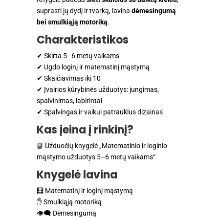
suprasti jų dydį ir tvarką, lavina
dėmesingumą
bei smulkiąją motoriką
.
Charakteristikos
✔ Skirta 5–6 metų vaikams
✔ Ugdo loginį ir matematinį mąstymą
✔ Skaičiavimas iki 10
✔ Įvairios kūrybinės užduotys: jungimas,
spalvinimas, labirintai
✔ Spalvingas ir vaikui patrauklus dizainas
Kas įeina į rinkinį?
📘 Užduočių knygelė „Matematinio ir loginio
mąstymo užduotys 5–6 metų vaikams“
Knygelė lavina
🧮 Matematinį ir loginį mąstymą
✋ Smulkiąją motoriką
👁️‍🗨️ Dėmesingumą