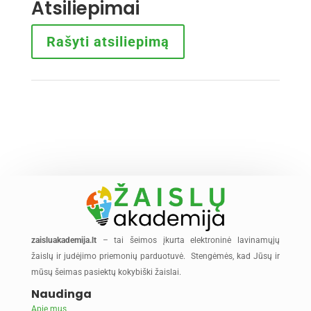
Atsiliepimai
Rašyti atsiliepimą
zaisluakademija.lt
– tai šeimos įkurta elektroninė lavinamųjų
žaislų ir judėjimo priemonių parduotuvė. Stengėmės, kad Jūsų ir
mūsų šeimas pasiektų kokybiški žaislai.
Naudinga
Apie mus