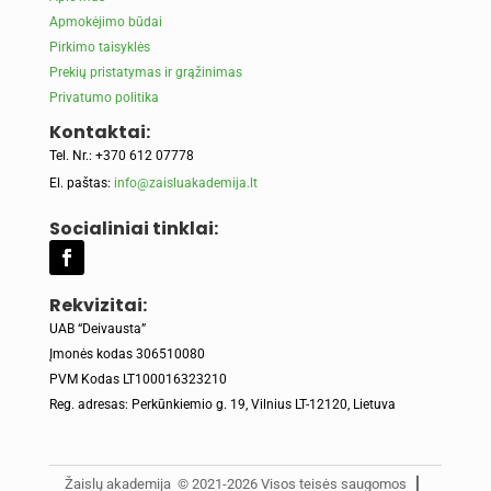
Apmokėjimo būdai
Pirkimo taisyklės
Prekių pristatymas ir grąžinimas
Privatumo politika
Kontaktai:
Tel. Nr.: +370 612 07778
El. paštas:
info@zaisluakademija.lt
Socialiniai tinklai:
Rekvizitai:
UAB “Deivausta”
Įmonės kodas 306510080
PVM Kodas LT100016323210
Reg. adresas: Perkūnkiemio g. 19, Vilnius LT-12120, Lietuva
Žaislų akademija © 2021-2026 Visos teisės saugomos ┃