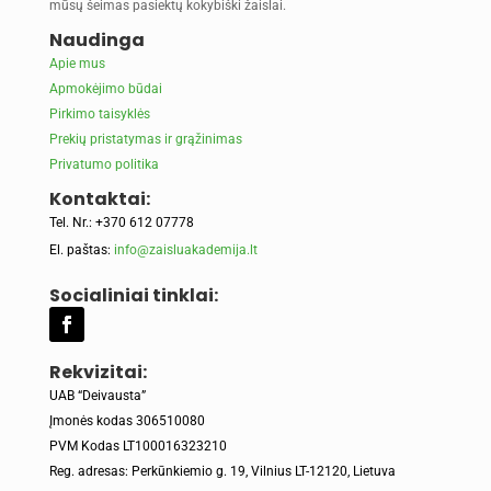
mūsų šeimas pasiektų kokybiški žaislai.
Naudinga
Apie mus
Apmokėjimo būdai
Pirkimo taisyklės
Prekių pristatymas ir grąžinimas
Privatumo politika
Kontaktai:
Tel. Nr.: +370 612 07778
El. paštas:
info@zaisluakademija.lt
Socialiniai tinklai:
Rekvizitai:
UAB “Deivausta”
Įmonės kodas 306510080
PVM Kodas LT100016323210
Reg. adresas: Perkūnkiemio g. 19, Vilnius LT-12120, Lietuva