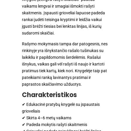
Daugkartinio
vaikams lengvai ir smagiai išmokti rašyti
naudojimo
skaitmenis. Įspausti grioveliai lapuose padeda
pratybos
rankai judėti teisinga kryptimi ir leidžia vaikui
4-
įgusti brėžti tiesias bei lenktas linijas, iš kurių
6
sudaromi skaičiai.
metų
vaikams
Rašymo mokymasis tampa dar patogesnis, nes
rinkinyje yra išnykstančio rašalo tušinukas su
laikikliu ir papildomomis šerdelėmis. Rašalui
išnykus, vaikas gali vėl rašyti iš naujo ir kartoti
pratimus tiek kartų, kiek nori. Knygelėje taip pat
pateikiami ranką lavinantys pratimai ir
paprastos skaičiavimo užduotys.
Charakteristikos
✔ Edukacinė pratybų knygelė su įspaustais
grioveliais
✔ Skirta 4–6 metų vaikams
✔ Padeda mokytis rašyti skaitmenis