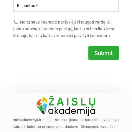
Noriu savo interneto naršyklėje išsaugoti vardą, el.
pašto adresą ir interneto puslapį, kad jų nebereiktų įvesti
iš naujo, kai kitą kartą vėl norėsiu parašyti komentarą.
Submit
zaisluakademija.lt
– tai šeimos įkurta elektroninė lavinamųjų
žaislų ir judėjimo priemonių parduotuvė. Stengėmės, kad Jūsų ir