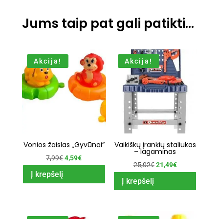
Jums taip pat gali patikti…
Akcija!
Akcija!
Vonios žaislas „Gyvūnai“
Vaikiškų įrankių staliukas
– lagaminas
Original
Current
7,99
€
4,59
€
Original
Current
25,02
€
21,49
€
price
price
Į krepšelį
price
price
Į krepšelį
was:
is:
was:
is:
7,99€.
4,59€.
25,02€.
21,49€.