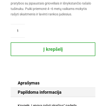
pratybos su įspaustais grioveliais ir išnykstančio rašalo
tušinuku. Puiki priemonė 4–6 metų vaikams mokytis
rašyti skaitmenis ir lavinti rankos judesius.
produkto
kiekis:
Lengva
rašyti
skaičius.
Į krepšelį
Įspausti
grioveliai
rašyti.
Išnykstančio
rašalo
tušinukas
Aprašymas
su
Papildoma informacija
laikikliu
+
širdelės.
Knygelė „Lengva rašyti skaičius“ padeda