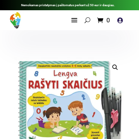
Nemokamas pristatymas į paštomatus perkant už 50 eur ir daugiau.
0
