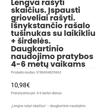
Lengva rašyti
skaičius. Įspausti
grioveliai rašyti.
Išnykstančio rašalo
tušinukas su laikikliu
+ širdelės.
Daugkartinio
naudojimo pratybos
4-6 metų vaikams
Produkto kodas:
9786094833663
10,98
€
Pristatysime per: 4-9 darbo dienas
„Lengva rašyti skaičius“ – daugkartinio naudojimo