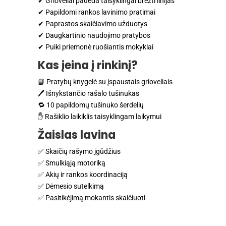
✔ Grioveliai padeda taisyklingai brėžti linijas
✔ Papildomi rankos lavinimo pratimai
✔ Paprastos skaičiavimo užduotys
✔ Daugkartinio naudojimo pratybos
✔ Puiki priemonė ruošiantis mokyklai
Kas įeina į rinkinį?
📘 Pratybų knygelė su įspaustais grioveliais
🖊️ Išnykstančio rašalo tušinukas
🔁 10 papildomų tušinuko šerdelių
✋ Rašiklio laikiklis taisyklingam laikymui
Žaislas lavina
✅ Skaičių rašymo įgūdžius
✅ Smulkiąją motoriką
✅ Akių ir rankos koordinaciją
✅ Dėmesio sutelkimą
✅ Pasitikėjimą mokantis skaičiuoti