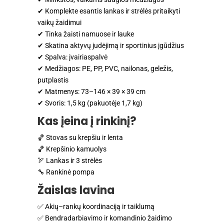
✔ Komplekte esantis lankas ir strėlės pritaikyti
vaikų žaidimui
✔ Tinka žaisti namuose ir lauke
✔ Skatina aktyvų judėjimą ir sportinius įgūdžius
✔ Spalva: įvairiaspalvė
✔ Medžiagos: PE, PP, PVC, nailonas, geležis,
putplastis
✔ Matmenys: 73–146 × 39 × 39 cm
✔ Svoris: 1,5 kg (pakuotėje 1,7 kg)
Kas įeina į rinkinį?
🏀 Stovas su krepšiu ir lenta
🏀 Krepšinio kamuolys
🏹 Lankas ir 3 strėlės
🔧 Rankinė pompa
Žaislas lavina
✅ Akių–rankų koordinaciją ir taiklumą
✅ Bendradarbiavimo ir komandinio žaidimo