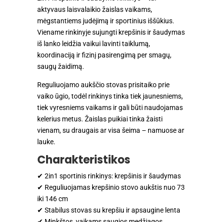
aktyvaus laisvalaikio žaislas vaikams,
mėgstantiems judėjimą ir sportinius iššūkius.
Viename rinkinyje sujungti krepšinis ir šaudymas
iš lanko leidžia vaikui lavinti taiklumą,
koordinaciją ir fizinį pasirengimą per smagų,
saugų žaidimą.
Reguliuojamo aukščio stovas prisitaiko prie
vaiko ūgio, todėl rinkinys tinka tiek jaunesniems,
tiek vyresniems vaikams ir gali būti naudojamas
kelerius metus. Žaislas puikiai tinka žaisti
vienam, su draugais ar visa šeima – namuose ar
lauke.
Charakteristikos
✔ 2in1 sportinis rinkinys: krepšinis ir šaudymas
✔ Reguliuojamas krepšinio stovo aukštis nuo 73
iki 146 cm
✔ Stabilus stovas su krepšiu ir apsaugine lenta
✔ Minkštos, vaikams saugios medžiagos