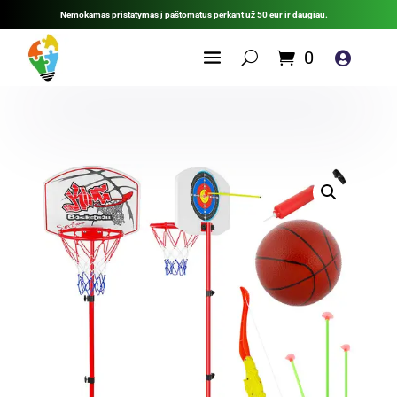
Nemokamas pristatymas į paštomatus perkant už 50 eur ir daugiau.
0
