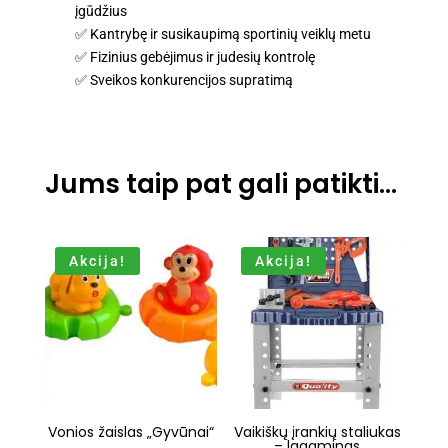
įgūdžius
✅ Kantrybę ir susikaupimą sportinių veiklų metu
✅ Fizinius gebėjimus ir judesių kontrolę
✅ Sveikos konkurencijos supratimą
Jums taip pat gali patikti…
Akcija!
Akcija!
Vonios žaislas „Gyvūnai“
Vaikiškų įrankių staliukas
– lagaminas