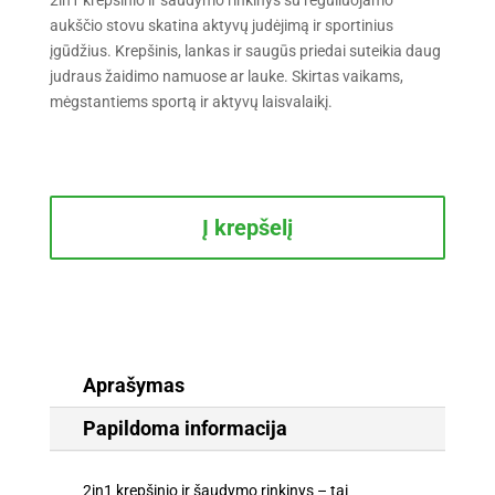
aukščio stovu skatina aktyvų judėjimą ir sportinius
įgūdžius. Krepšinis, lankas ir saugūs priedai suteikia daug
judraus žaidimo namuose ar lauke. Skirtas vaikams,
mėgstantiems sportą ir aktyvų laisvalaikį.
produkto
kiekis:
Į krepšelį
2in1
krepšinio
ir
šaudymo
rinkinys
su
reguliuojamo
Aprašymas
aukščio
Papildoma informacija
stovu
2in1 krepšinio ir šaudymo rinkinys – tai