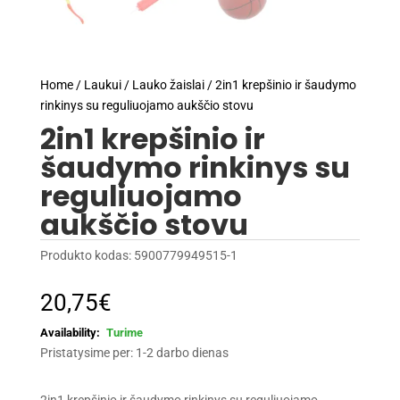
Home
/
Laukui
/
Lauko žaislai
/ 2in1 krepšinio ir šaudymo
rinkinys su reguliuojamo aukščio stovu
2in1 krepšinio ir
šaudymo rinkinys su
reguliuojamo
aukščio stovu
Produkto kodas:
5900779949515-1
20,75
€
Turime
Pristatysime per: 1-2 darbo dienas
2in1 krepšinio ir šaudymo rinkinys su reguliuojamo