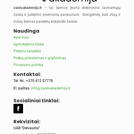
zaisluakademija.lt
– tai šeimos įkurta elektroninė lavinamųjų
žaislų ir judėjimo priemonių parduotuvė. Stengėmės, kad Jūsų ir
mūsų šeimas pasiektų kokybiški žaislai.
Naudinga
Apie mus
Apmokėjimo būdai
Pirkimo taisyklės
Prekių pristatymas ir grąžinimas
Privatumo politika
Kontaktai:
Tel. Nr.: +370 612 07778
El. paštas:
info@zaisluakademija.lt
Socialiniai tinklai:
Rekvizitai:
UAB “Deivausta”