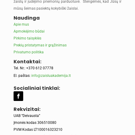
žaislų ir judėjimo priemonių parduotuvė. Stengėmės, kad Jūsų ir
mūsų šeimas pasiektų kokybiški žaislai.
Naudinga
Apie mus
Apmokėjimo būdai
Pirkimo taisyklės
Prekių pristatymas ir grąžinimas
Privatumo politika
Kontaktai:
Tel. Nr.: +370 612 07778
El. paštas:
info@zaisluakademija.lt
Socialiniai tinklai:
Rekvizitai:
UAB “Deivausta”
Įmonės kodas 306510080
PVM Kodas LT100016323210