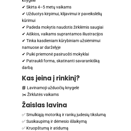
knygelė
✔ Skirta 4–5 metų vaikams
✔ Užduotys kirpimui, klijavimui ir paveikslėlių
kūrimui
✔ Padeda mokytis naudotis žirklėmis saugiai
✔ Aiškios, vaikams suprantamos iliustracijos
✔ Tinka kasdieniam kūrybiniam užsiėmimui
namuose ar darželyje
✔ Puiki priemonė pasiruošti mokyklai
✔ Patraukli forma, skatinanti savarankišką
darbą
Kas įeina į rinkinį?
📘 Lavinamoji užduočių knygelė
✂️ Žirklutės vaikams
Žaislas lavina
✅ Smulkiąją motoriką ir rankų judesių tikslumą
✅ Susikaupimą ir dėmesio išlaikymą
✅ Kruopštumą ir atidumą