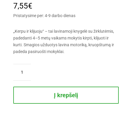
7,55
€
Pristatysime per: 4-9 darbo dienas
„Kerpu ir klijuoju“ – tai lavinamoji knygelė su žirklutėmis,
padedanti 4–5 metų vaikams mokytis kirpti, klijuoti ir
kurti. Smagios užduotys lavina motoriką, kruopštumą ir
padeda pasiruošti mokyklai.
produkto
kiekis:
Kerpu
ir
klijuoju.
Į krepšelį
4-
5
metų
vaikams.
Su