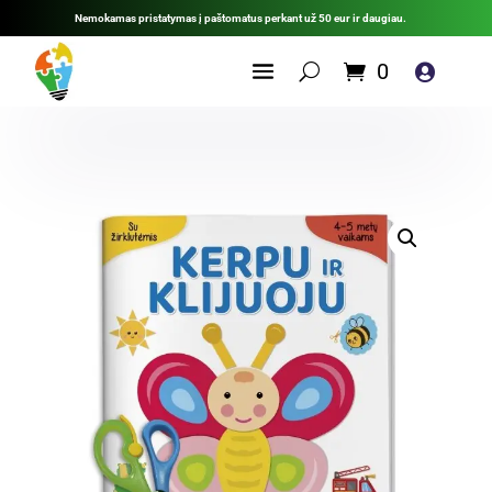
Nemokamas pristatymas į paštomatus perkant už 50 eur ir daugiau.
0
