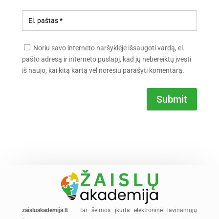
Noriu savo interneto naršyklėje išsaugoti vardą, el.
pašto adresą ir interneto puslapį, kad jų nebereiktų įvesti
iš naujo, kai kitą kartą vėl norėsiu parašyti komentarą.
Submit
zaisluakademija.lt
– tai šeimos įkurta elektroninė lavinamųjų