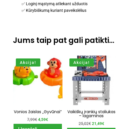
✅ Loginį mąstymą atliekant užduotis
✅ Kūrybiškumą kuriant paveikslėlius
Jums taip pat gali patikti…
Akcija!
Akcija!
Vonios žaislas „Gyvūnai“
Vaikiškų įrankių staliukas
– lagaminas
Original
Current
7,99
€
4,59
€
Original
Current
25,02
€
21,49
€
price
price