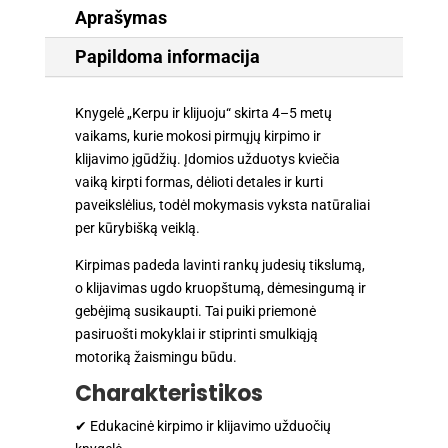
žirklutėmis
Aprašymas
Papildoma informacija
Knygelė „Kerpu ir klijuoju“ skirta 4–5 metų
vaikams, kurie mokosi pirmųjų kirpimo ir
klijavimo įgūdžių. Įdomios užduotys kviečia
vaiką kirpti formas, dėlioti detales ir kurti
paveikslėlius, todėl mokymasis vyksta natūraliai
per kūrybišką veiklą.
Kirpimas padeda lavinti rankų judesių tikslumą,
o klijavimas ugdo kruopštumą, dėmesingumą ir
gebėjimą susikaupti. Tai puiki priemonė
pasiruošti mokyklai ir stiprinti smulkiąją
motoriką žaismingu būdu.
Charakteristikos
✔ Edukacinė kirpimo ir klijavimo užduočių