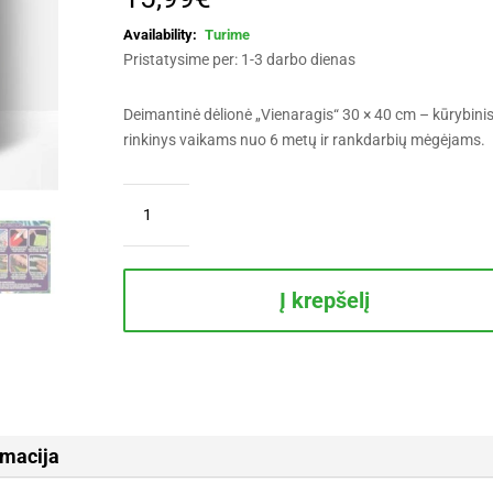
Turime
Pristatysime per: 1-3 darbo dienas
Deimantinė dėlionė „Vienaragis“ 30 × 40 cm – kūrybini
rinkinys vaikams nuo 6 metų ir rankdarbių mėgėjams.
produkto
kiekis:
Deimantinė
dėlionė
„Vienaragis“
Į krepšelį
30
×
40
cm
rmacija