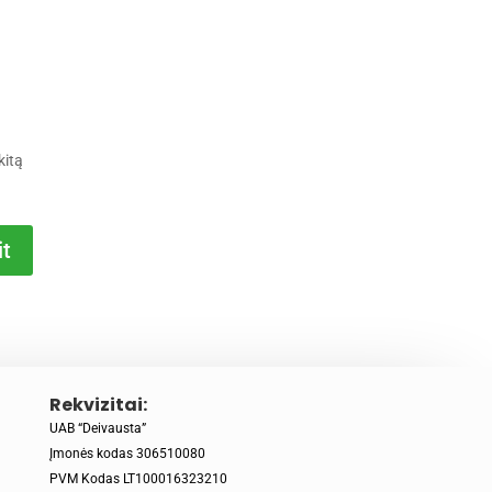
kitą
t
Rekvizitai:
UAB “Deivausta”
Įmonės kodas 306510080
PVM Kodas LT100016323210