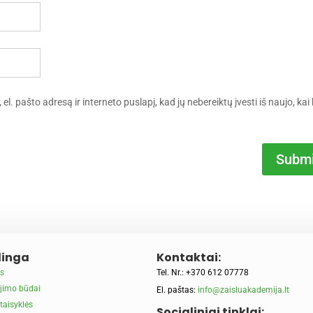
l. pašto adresą ir interneto puslapį, kad jų nebereiktų įvesti iš naujo, kai 
Submi
inga
Kontaktai:
s
Tel. Nr.: +370 612 07778
jimo būdai
El. paštas:
info@zaisluakademija.lt
taisyklės
Socialiniai tinklai: