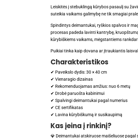
Leiskitės į stebuklingą kūrybos pasaulį su žav
suteikia vaikams galimybę ne tik smagiai pralei
Spindintys deimantukai, ryškios spalvos ir ma
procesas padeda lavinti kantrybę, kruopštumą,
kūrybiškiems vaikams, mėgstantiems rankdarbi
Puikiai tinka kaip dovana ar įtraukiantis lais
Charakteristikos
✔ Paveikslo dydis: 30 × 40 cm
✔ Vienaragio dizainas
✔ Rekomenduojamas amžius: nuo 6 metų
✔ Drobė paruošta kabinimui
✔ Spalvingi deimantukai pagal numerius
✔ CE sertifikatas
✔ Lavina kūrybiškumą ir susikaupimą
Kas įeina į rinkinį?
💎 Deimantukai atskiruose maišeliuose pagal 