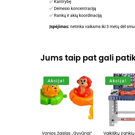
✅ Kantrybę
✅ Dėmesio koncentraciją
✅ Rankų ir akių koordinaciją
Įspėjimas:
netinka vaikams iki 3 metų dėl smu
Jums taip pat gali patik
Akcija!
Akcija!
Vonios žaislas „Gyvūnai“
Vaikiškų įrankių