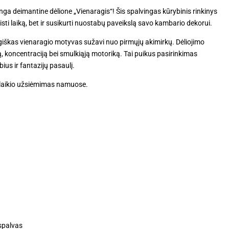
inga deimantine dėlione „Vienaragis“! Šis spalvingas kūrybinis rinkinys
sti laiką, bet ir susikurti nuostabų paveikslą savo kambario dekorui.
giškas vienaragio motyvas sužavi nuo pirmųjų akimirkų. Dėliojimo
 koncentraciją bei smulkiąją motoriką. Tai puikus pasirinkimas
us ir fantazijų pasaulį.
valaikio užsiėmimas namuose.
spalvas