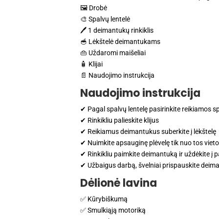
🖼 Drobė
🎨 Spalvų lentelė
🖊 1 deimantukų rinkiklis
🥣 Lėkštelė deimantukams
👜 Uždaromi maišeliai
🧴 Klijai
📄 Naudojimo instrukcija
Naudojimo instrukcija
✔ Pagal spalvų lentelę pasirinkite reikiamos 
✔ Rinkikliu palieskite klijus
✔ Reikiamus deimantukus suberkite į lėkštelę
✔ Nuimkite apsauginę plėvelę tik nuo tos vietos
✔ Rinkikliu paimkite deimantuką ir uždėkite į 
✔ Užbaigus darbą, švelniai prispauskite deim
Dėlionė lavina
✅ Kūrybiškumą
✅ Smulkiąją motoriką