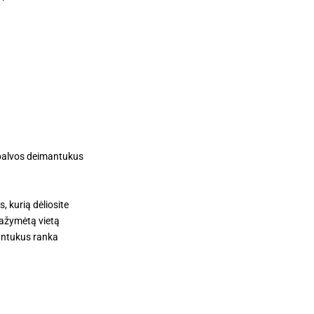
spalvos deimantukus
, kurią dėliosite
pažymėtą vietą
antukus ranka