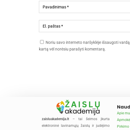
Noriu savo interneto naršyklėje išsaugoti vardą, e
kartą vėl norėsiu parašyti komentarą.
Naud
Apie mu
zaisluakademija.lt
– tai šeimos įkurta
Apmokė
elektroninė lavinamųjų žaislų ir judėjimo
Pirkimo 