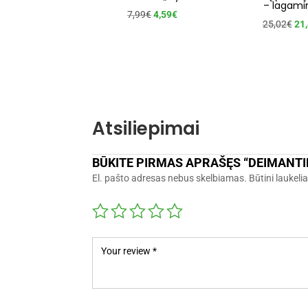
– lagami
Original
Current
7,99
€
4,59
€
Ori
25,02
€
21
price
price
pri
was:
is:
wa
7,99€.
4,59€.
25,
Atsiliepimai
BŪKITE PIRMAS APRAŠĘS “DEIMANTIN
El. pašto adresas nebus skelbiamas.
Būtini laukeli