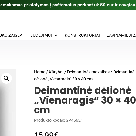
emokamas pristatymas į paštomatus perkant už 50 eur ir daugiau
UKO ŽAISLAI
JUDĖJIMUI
KONSTRUKTORIAI
LAVINAMIEJI Ž
Home
/
Kūrybai
/
Deimantinės mozaikos
/ Deimantinė
dėlionė „Vienaragis“ 30 × 40 cm
Deimantinė dėlionė
„Vienaragis“ 30 × 40
cm
Produkto kodas:
SP45621
15,99
€