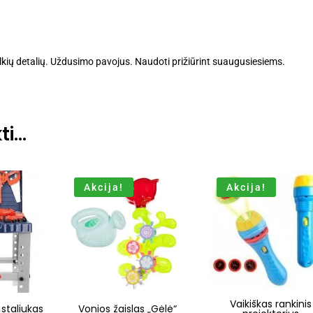
lkių detalių. Uždusimo pavojus. Naudoti prižiūrint suaugusiesiems.
ti…
Akcija!
Akcija!
Vaikiškas rankinis
 staliukas
Vonios žaislas „Gėlė“