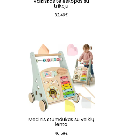
Vaikiškas teleskopas su
trikoju
32,49
€
Medinis stumdukas su veiklų
lenta
46,59
€