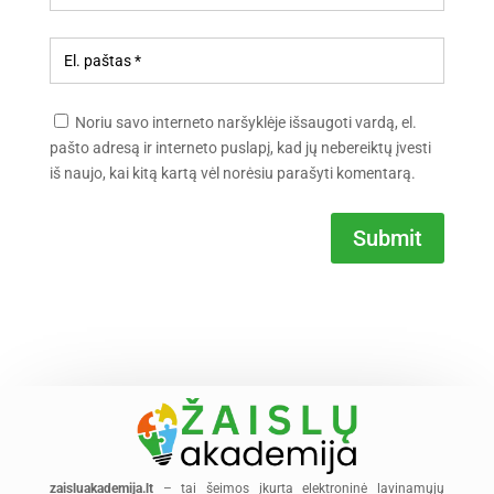
Noriu savo interneto naršyklėje išsaugoti vardą, el.
pašto adresą ir interneto puslapį, kad jų nebereiktų įvesti
iš naujo, kai kitą kartą vėl norėsiu parašyti komentarą.
Submit
zaisluakademija.lt
– tai šeimos įkurta elektroninė lavinamųjų