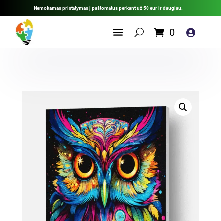
Nemokamas pristatymas į paštomatus perkant už 50 eur ir daugiau.
0
