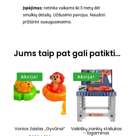
Įspėjimas:
netinka vaikams iki 3 metų dėl
smulkių detalių. Uždusimo pavojus. Naudoti
prižiūrint suaugusiesiems.
Jums taip pat gali patikti…
Akcija!
Akcija!
Vonios žaislas „Gyvūnai“
Vaikiškų įrankių staliukas
– lagaminas