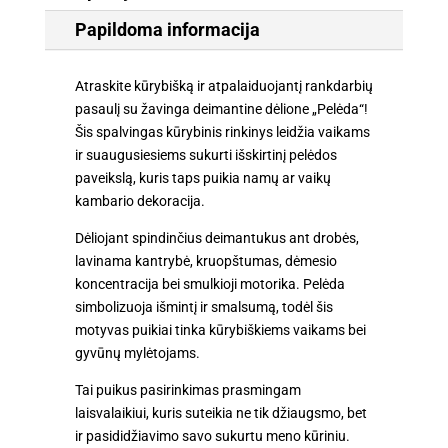
Papildoma informacija
Atraskite kūrybišką ir atpalaiduojantį rankdarbių
pasaulį su žavinga deimantine dėlione „Pelėda“!
Šis spalvingas kūrybinis rinkinys leidžia vaikams
ir suaugusiesiems sukurti išskirtinį pelėdos
paveikslą, kuris taps puikia namų ar vaikų
kambario dekoracija.
Dėliojant spindinčius deimantukus ant drobės,
lavinama kantrybė, kruopštumas, dėmesio
koncentracija bei smulkioji motorika. Pelėda
simbolizuoja išmintį ir smalsumą, todėl šis
motyvas puikiai tinka kūrybiškiems vaikams bei
gyvūnų mylėtojams.
Tai puikus pasirinkimas prasmingam
laisvalaikiui, kuris suteikia ne tik džiaugsmo, bet
ir pasididžiavimo savo sukurtu meno kūriniu.