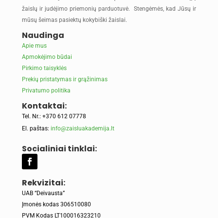
žaislų ir judėjimo priemonių parduotuvė. Stengėmės, kad Jūsų ir
mūsų šeimas pasiektų kokybiški žaislai.
Naudinga
Apie mus
Apmokėjimo būdai
Pirkimo taisyklės
Prekių pristatymas ir grąžinimas
Privatumo politika
Kontaktai:
Tel. Nr.: +370 612 07778
El. paštas:
info@zaisluakademija.lt
Socialiniai tinklai:
Rekvizitai:
UAB “Deivausta”
Įmonės kodas 306510080
PVM Kodas LT100016323210