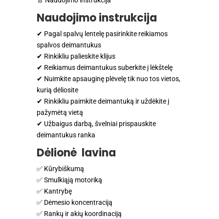
Naudojimo instrukcija
✔ Pagal spalvų lentelę pasirinkite reikiamos
spalvos deimantukus
✔ Rinkikliu palieskite klijus
✔ Reikiamus deimantukus suberkite į lėkštelę
✔ Nuimkite apsauginę plėvelę tik nuo tos vietos,
kurią dėliosite
✔ Rinkikliu paimkite deimantuką ir uždėkite į
pažymėtą vietą
✔ Užbaigus darbą, švelniai prispauskite
deimantukus ranka
Dėlionė lavina
✅ Kūrybiškumą
✅ Smulkiąją motoriką
✅ Kantrybę
✅ Dėmesio koncentraciją
✅ Rankų ir akių koordinaciją