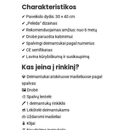
Charakteristikos
✔ Paveikslo dydis: 30 × 40 cm
✔ „Pelėda“ dizainas
✔ Rekomenduojamas amžius: nuo 6 metų
✔ Drobė paruošta kabinimui
✔ Spalvingi deimantukai pagal numerius
✔ CE sertifikatas
✔ Lavina kūrybiškumą ir susikaupimą
Kas įeina į rinkinį?
💎 Deimantukai atskiruose maišeliuose pagal
spalvas
🖼 Drobė
🎨 Spalvų lentelė
🖊 1 deimantukų rinkiklis
🥣 Lėkštelė deimantukams
👜 Uždaromi maišeliai
🧴 Klijai
📄 Naudojimo instrukcija