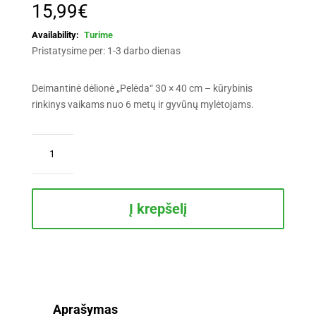
15,99
€
Turime
Pristatysime per: 1-3 darbo dienas
Deimantinė dėlionė „Pelėda“ 30 × 40 cm – kūrybinis
rinkinys vaikams nuo 6 metų ir gyvūnų mylėtojams.
produkto
kiekis:
Deimantinė
dėlionė
„Pelėda“
Į krepšelį
30
×
40
cm
Aprašymas