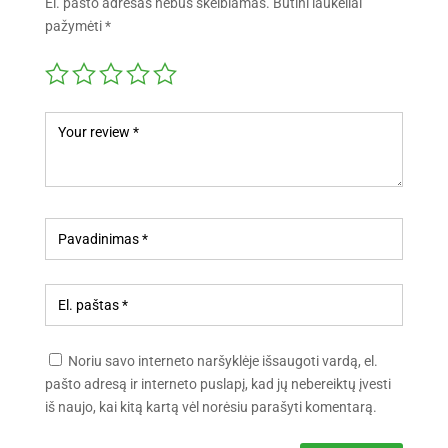
El. pašto adresas nebus skelbiamas.
Būtini laukeliai
pažymėti
*
Noriu savo interneto naršyklėje išsaugoti vardą, el.
pašto adresą ir interneto puslapį, kad jų nebereiktų įvesti
iš naujo, kai kitą kartą vėl norėsiu parašyti komentarą.