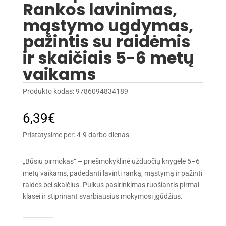
Rankos lavinimas,
mąstymo ugdymas,
pažintis su raidėmis
ir skaičiais 5-6 metų
vaikams
Produkto kodas:
9786094834189
6,39
€
Pristatysime per: 4-9 darbo dienas
„Būsiu pirmokas“ – priešmokyklinė užduočių knygelė 5–6
metų vaikams, padedanti lavinti ranką, mąstymą ir pažinti
raides bei skaičius. Puikus pasirinkimas ruošiantis pirmai
klasei ir stiprinant svarbiausius mokymosi įgūdžius.
produkto