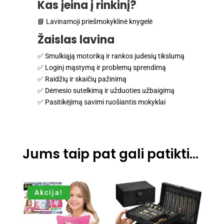
Kas įeina į rinkinį?
📘 Lavinamoji priešmokyklinė knygelė
Žaislas lavina
✅ Smulkiąją motoriką ir rankos judesių tikslumą
✅ Loginį mąstymą ir problemų sprendimą
✅ Raidžių ir skaičių pažinimą
✅ Dėmesio sutelkimą ir užduoties užbaigimą
✅ Pasitikėjimą savimi ruošiantis mokyklai
Jums taip pat gali patikti…
Akcija!