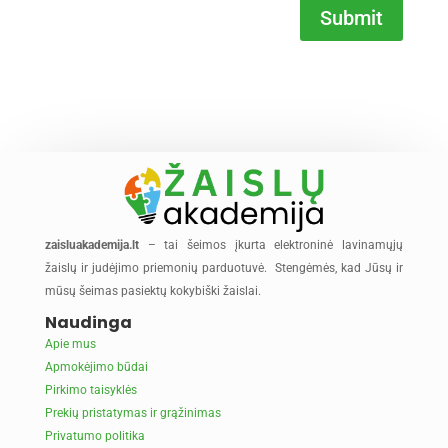
Submit
zaisluakademija.lt
– tai šeimos įkurta elektroninė lavinamųjų
žaislų ir judėjimo priemonių parduotuvė. Stengėmės, kad Jūsų ir
mūsų šeimas pasiektų kokybiški žaislai.
Naudinga
Apie mus
Apmokėjimo būdai
Pirkimo taisyklės
Prekių pristatymas ir grąžinimas
Privatumo politika