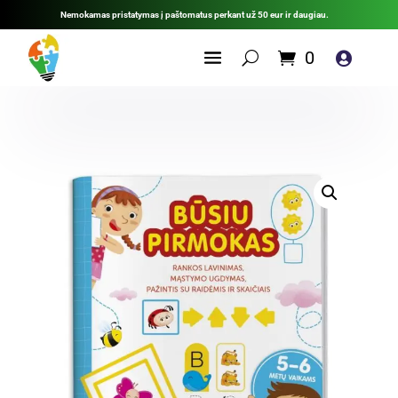
Nemokamas pristatymas į paštomatus perkant už 50 eur ir daugiau.
0
