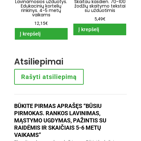
Lavinamosios užduotys.
Skaitau kasdien. 70-100
Edukacinių kortelių
žodžių skaitymo tekstai
rinkinys. 4-5 metų
su užduotimis
vaikams
5,49
€
12,15
€
Į krepšelį
Į krepšelį
Atsiliepimai
Rašyti atsiliepimą
BŪKITE PIRMAS APRAŠĘS “BŪSIU
PIRMOKAS. RANKOS LAVINIMAS,
MĄSTYMO UGDYMAS, PAŽINTIS SU
RAIDĖMIS IR SKAIČIAIS 5-6 METŲ
VAIKAMS”