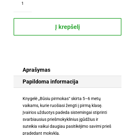
kiekis:
Būsiu
pirmokas.
Rankos
Į krepšelį
lavinimas,
mąstymo
ugdymas,
pažintis
su
raidėmis
Aprašymas
ir
Papildoma informacija
skaičiais
5-
6
Knygelė „Būsiu pirmokas“ skirta 5–6 metų
metų
vaikams, kurie ruošiasi žengti į pirmą klasę.
vaikams
Įvairios užduotys padeda sistemingai stiprinti
svarbiausius priešmokyklinius įgūdžius ir
suteikia vaikui daugiau pasitikėjimo savimi prieš
pradedant mokyklą.