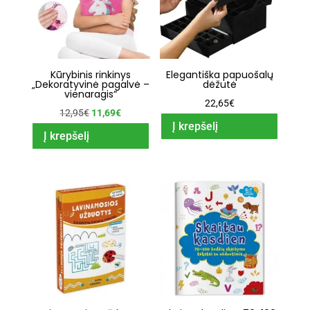
Kūrybinis rinkinys
Elegantiška papuošalų
„Dekoratyvinė pagalvė –
dėžutė
vienaragis“
22,65
€
Original
Current
12,95
€
11,69
€
Į krepšelį
price
price
Į krepšelį
was:
is:
12,95€.
11,69€.