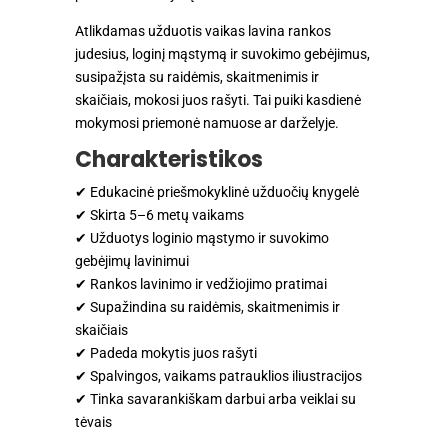
Atlikdamas užduotis vaikas lavina rankos
judesius, loginį mąstymą ir suvokimo gebėjimus,
susipažįsta su raidėmis, skaitmenimis ir
skaičiais, mokosi juos rašyti. Tai puiki kasdienė
mokymosi priemonė namuose ar darželyje.
Charakteristikos
✔ Edukacinė priešmokyklinė užduočių knygelė
✔ Skirta 5–6 metų vaikams
✔ Užduotys loginio mąstymo ir suvokimo
gebėjimų lavinimui
✔ Rankos lavinimo ir vedžiojimo pratimai
✔ Supažindina su raidėmis, skaitmenimis ir
skaičiais
✔ Padeda mokytis juos rašyti
✔ Spalvingos, vaikams patrauklios iliustracijos
✔ Tinka savarankiškam darbui arba veiklai su
tėvais