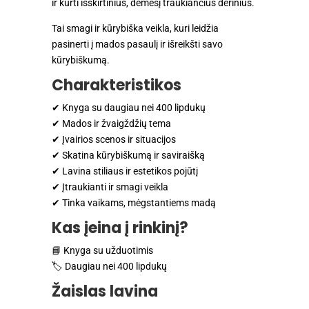
ir kurti išskirtinius, dėmesį traukiančius derinius.
Tai smagi ir kūrybiška veikla, kuri leidžia
pasinerti į mados pasaulį ir išreikšti savo
kūrybiškumą.
Charakteristikos
✔ Knyga su daugiau nei 400 lipdukų
✔ Mados ir žvaigždžių tema
✔ Įvairios scenos ir situacijos
✔ Skatina kūrybiškumą ir saviraišką
✔ Lavina stiliaus ir estetikos pojūtį
✔ Įtraukianti ir smagi veikla
✔ Tinka vaikams, mėgstantiems madą
Kas įeina į rinkinį?
📘 Knyga su užduotimis
🏷️ Daugiau nei 400 lipdukų
Žaislas lavina