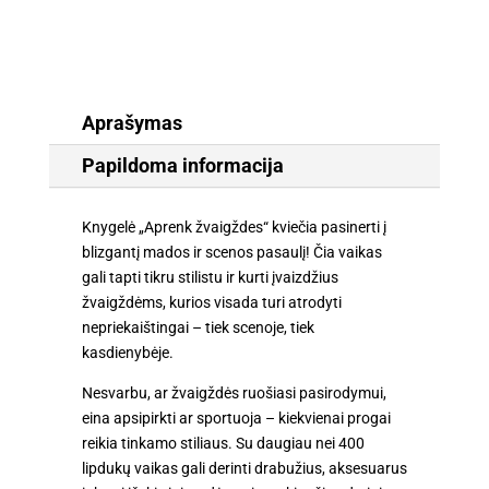
400
lipdukų
Aprašymas
Papildoma informacija
Knygelė „Aprenk žvaigždes“ kviečia pasinerti į
blizgantį mados ir scenos pasaulį! Čia vaikas
gali tapti tikru stilistu ir kurti įvaizdžius
žvaigždėms, kurios visada turi atrodyti
nepriekaištingai – tiek scenoje, tiek
kasdienybėje.
Nesvarbu, ar žvaigždės ruošiasi pasirodymui,
eina apsipirkti ar sportuoja – kiekvienai progai
reikia tinkamo stiliaus. Su daugiau nei 400
lipdukų vaikas gali derinti drabužius, aksesuarus