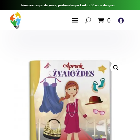
Nemokamas pristatymas į paštomatus perkant už 50 eur ir daugiau.
0
