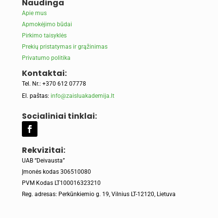
Naudinga
Apie mus
Apmokėjimo būdai
Pirkimo taisyklės
Prekių pristatymas ir grąžinimas
Privatumo politika
Kontaktai:
Tel. Nr.: +370 612 07778
El. paštas:
info@zaisluakademija.lt
Socialiniai tinklai:
Rekvizitai:
UAB “Deivausta”
Įmonės kodas 306510080
PVM Kodas LT100016323210
Reg. adresas: Perkūnkiemio g. 19, Vilnius LT-12120, Lietuva