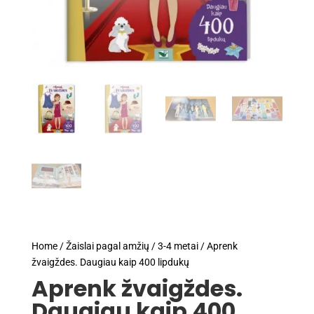
Home
/
Žaislai pagal amžių
/
3-4 metai
/ Aprenk
žvaigždes. Daugiau kaip 400 lipdukų
Aprenk žvaigždes.
Daugiau kaip 400