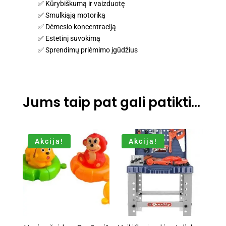
✅ Kūrybiškumą ir vaizduotę
✅ Smulkiąją motoriką
✅ Dėmesio koncentraciją
✅ Estetinį suvokimą
✅ Sprendimų priėmimo įgūdžius
Jums taip pat gali patikti…
Akcija!
Akcija!