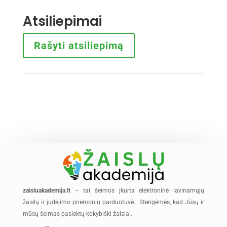
Atsiliepimai
Rašyti atsiliepimą
zaisluakademija.lt
– tai šeimos įkurta elektroninė lavinamųjų
žaislų ir judėjimo priemonių parduotuvė. Stengėmės, kad Jūsų ir
mūsų šeimas pasiektų kokybiški žaislai.