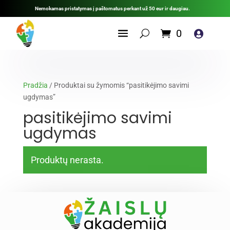
Nemokamas pristatymas į paštomatus perkant už 50 eur ir daugiau.
0

Pradžia
/ Produktai su žymomis “pasitikėjimo savimi
ugdymas”
pasitikėjimo savimi
ugdymas
Produktų nerasta.