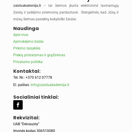
zaisluakademija.lt
– tai šeimos įkurta elektroninė lavinamųjų
žaislų ir judėjimo priemonių parduotuvė. Stengėmės, kad Jūsų ir
mūsų šeimas pasiektų kokybiški žaislai.
Naudinga
Apie mus
Apmokėjimo būdai
Pirkimo taisyklės
Prekių pristatymas ir grąžinimas
Privatumo politika
Kontaktai:
Tel. Nr.: +370 612 07778
El. paštas:
info@zaisluakademija.lt
Socialiniai tinklai:
Rekvizitai:
UAB “Deivausta”
Įmonės kodas 306510080