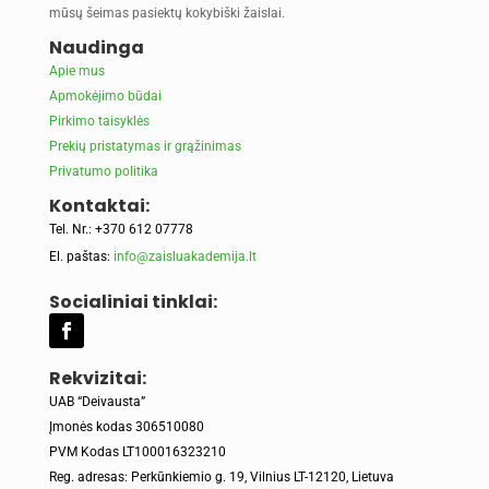
mūsų šeimas pasiektų kokybiški žaislai.
Naudinga
Apie mus
Apmokėjimo būdai
Pirkimo taisyklės
Prekių pristatymas ir grąžinimas
Privatumo politika
Kontaktai:
Tel. Nr.: +370 612 07778
El. paštas:
info@zaisluakademija.lt
Socialiniai tinklai:
Rekvizitai:
UAB “Deivausta”
Įmonės kodas 306510080
PVM Kodas LT100016323210
Reg. adresas: Perkūnkiemio g. 19, Vilnius LT-12120, Lietuva