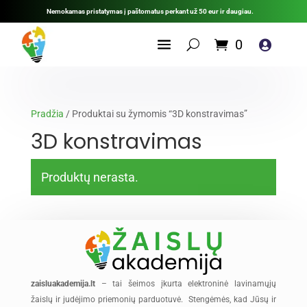
Nemokamas pristatymas į paštomatus perkant už 50 eur ir daugiau.
0

Pradžia
/ Produktai su žymomis “3D konstravimas”
3D konstravimas
Produktų nerasta.
zaisluakademija.lt
– tai šeimos įkurta elektroninė lavinamųjų
žaislų ir judėjimo priemonių parduotuvė. Stengėmės, kad Jūsų ir